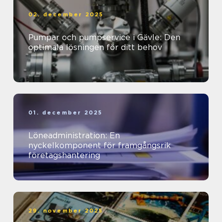
02. december 2025
Pumpar och pumpservice i Gävle: Den
optimala lösningen för ditt behov
01. december 2025
Löneadministration: En
nyckelkomponent för framgångsrik
företagshantering
29. november 2025