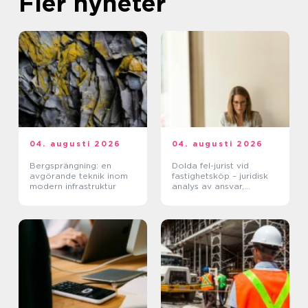
Fler nyheter
04. augusti 2026
04. augusti 2026
Bergsprängning: en
Dolda fel-jurist vid
avgörande teknik inom
fastighetsköp – juridisk
modern infrastruktur
analys av ansvar,
beviskrav och hur tvister
hanteras i praktiken