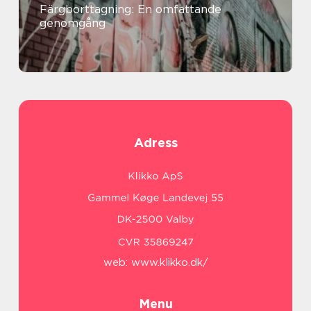
Färgborttagning: En omfattande
genomgång
Adress
web:
www.klikko.dk/
Menu