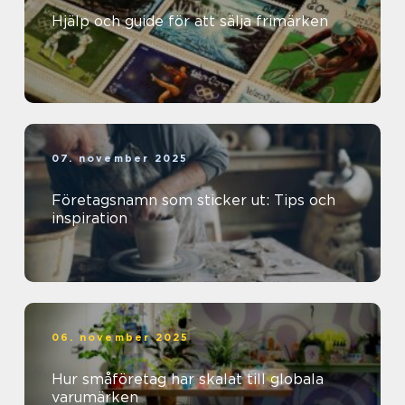
Hjälp och guide för att sälja frimärken
07. november 2025
Företagsnamn som sticker ut: Tips och
inspiration
06. november 2025
Hur småföretag har skalat till globala
varumärken