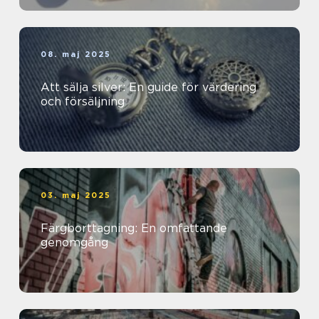
08. maj 2025
Att sälja silver: En guide för värdering
och försäljning
03. maj 2025
Färgborttagning: En omfattande
genomgång