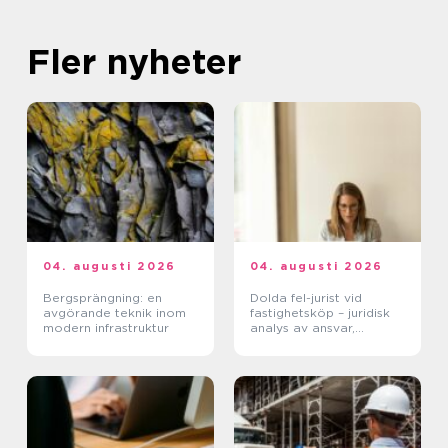
Fler nyheter
04. augusti 2026
04. augusti 2026
Bergsprängning: en
Dolda fel-jurist vid
avgörande teknik inom
fastighetsköp – juridisk
modern infrastruktur
analys av ansvar,
beviskrav och hur tvister
hanteras i praktiken