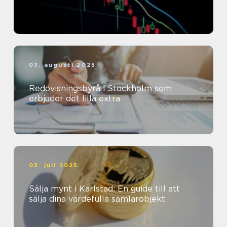
03. augusti 2025
Redovisningsbyrå i Stockholm som
erbjuder det lilla extra
03. juli 2025
Sälja mynt i Karlstad: En guide till att
sälja dina värdefulla samlarobjekt