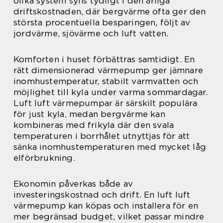
olika system syns tydligt i den årliga
driftskostnaden, där bergvärme ofta ger den
största procentuella besparingen, följt av
jordvärme, sjövärme och luft vatten.
Komforten i huset förbättras samtidigt. En
rätt dimensionerad värmepump ger jämnare
inomhustemperatur, stabilt varmvatten och
möjlighet till kyla under varma sommardagar.
Luft luft värmepumpar är särskilt populära
för just kyla, medan bergvärme kan
kombineras med frikyla där den svala
temperaturen i borrhålet utnyttjas för att
sänka inomhustemperaturen med mycket låg
elförbrukning.
Ekonomin påverkas både av
investeringskostnad och drift. En luft luft
värmepump kan köpas och installera för en
mer begränsad budget, vilket passar mindre