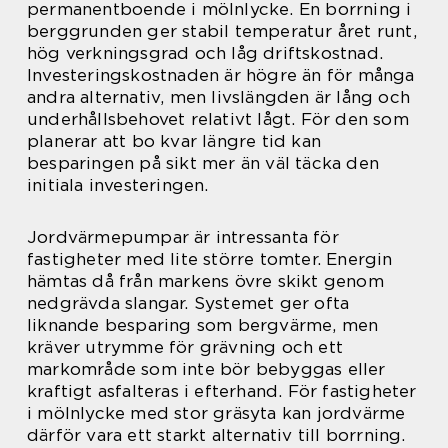
permanentboende i mölnlycke. En borrning i
berggrunden ger stabil temperatur året runt,
hög verkningsgrad och låg driftskostnad.
Investeringskostnaden är högre än för många
andra alternativ, men livslängden är lång och
underhållsbehovet relativt lågt. För den som
planerar att bo kvar längre tid kan
besparingen på sikt mer än väl täcka den
initiala investeringen.
Jordvärmepumpar är intressanta för
fastigheter med lite större tomter. Energin
hämtas då från markens övre skikt genom
nedgrävda slangar. Systemet ger ofta
liknande besparing som bergvärme, men
kräver utrymme för grävning och ett
markområde som inte bör bebyggas eller
kraftigt asfalteras i efterhand. För fastigheter
i mölnlycke med stor gräsyta kan jordvärme
därför vara ett starkt alternativ till borrning.