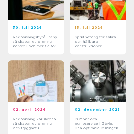
30. juli 2026
15. juli 2026
Redovisningsbyrå i täby
Sprutbetong för säkra
så skapar du ordning,
och hållbara
kontroll och mer tid för
konstruktioner
kärnverksamheten
02. april 2026
02. december 2025
Redovisning karlskrona
Pumpar och
så skapar du ordning
pumpservice i Gävle:
och trygghet i
Den optimala lösningen
företagets ekonomi
för ditt behov