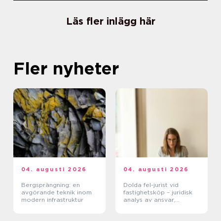
Läs fler inlägg här
Fler nyheter
04. augusti 2026
04. augusti 2026
Bergsprängning: en
Dolda fel-jurist vid
avgörande teknik inom
fastighetsköp – juridisk
modern infrastruktur
analys av ansvar,
beviskrav och hur tvister
hanteras i praktiken