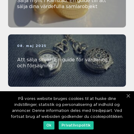
Sälja mynt i Karlstad: En guide till att
sälja dina värdefulla samlarobjekt
08. maj 2025
Att sälja silver: En guide för värdering
och försäljning
På vores website bruges cookies til at huske dine
indstillinger, statistik og personalisering af indhold og
03. maj 2025
annoncer. Denne information deles med tredjepart. Ved
fortsat brug af websiden godkender du cookiepolitikken.
Färgborttagning: En omfattande
genomgång
Ok
Privatlivspolitik