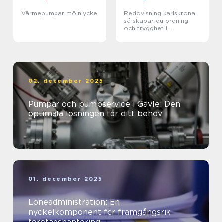
Värmepumpar mölnlycke
Redovisning karlskrona
så skapar du ordning
och trygghet i
företagets ekonomi
02. december 2025
Pumpar och pumpservice i Gävle: Den
optimala lösningen för ditt behov
01. december 2025
Löneadministration: En
nyckelkomponent för framgångsrik
företagshantering