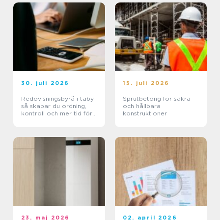
30. juli 2026
15. juli 2026
Redovisningsbyrå i täby
Sprutbetong för säkra
så skapar du ordning,
och hållbara
kontroll och mer tid för
konstruktioner
kärnverksamheten
23. maj 2026
02. april 2026