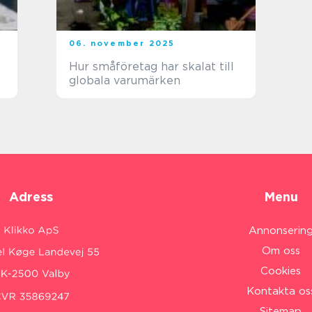
06. november 2025
Hur småföretag har skalat till
globala varumärken
Adress
Menu
Annonserin
Om oss
Cookies
Kontakta os
Sitemap