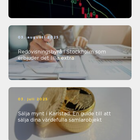
03. augusti 2025
Redovisningsbyrå i Stockholm som
erbjuder det lilla extra
03. juli 2025
Sälja mynt i Karlstad: En guide till att
sälja dina värdefulla samlarobjekt