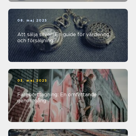
08. maj 2025
Att sälja silver: En guide för värdering
och försäljning
03. maj 2025
Färgborttagning: En omfattande
genomgång