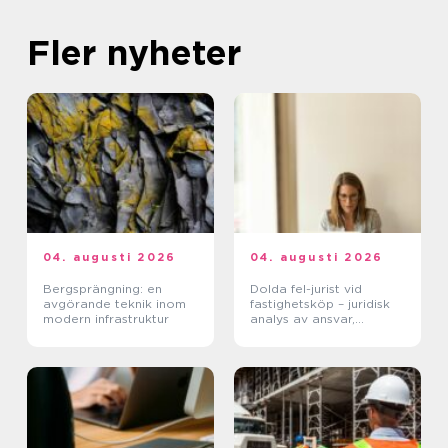
Fler nyheter
04. augusti 2026
04. augusti 2026
Bergsprängning: en
Dolda fel-jurist vid
avgörande teknik inom
fastighetsköp – juridisk
modern infrastruktur
analys av ansvar,
beviskrav och hur tvister
hanteras i praktiken