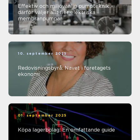
Effektiv och miljövänlig pumpteknik –
därför väljer allt fler elektriska
membranpumpar
10. september 2025
Redovisningsbyrå: Navet i företagets
ekonomi
01. september 2025
Köpa lagerbolag: En omfattande guide