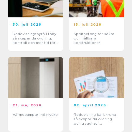
30. juli 2026
15. juli 2026
Redovisningsbyrå i täby
Sprutbetong för säkra
så skapar du ordning,
och hållbara
kontroll och mer tid för
konstruktioner
kärnverksamheten
23. maj 2026
02. april 2026
Värmepumpar mölnlycke
Redovisning karlskrona
så skapar du ordning
och trygghet i
företagets ekonomi