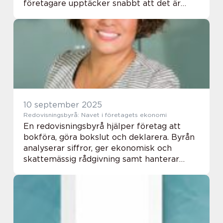
företagare upptäcker snabbt att det är
både tidskrävande och komplicerat. Trots
detta &a...
10 september 2025
Redovisningsbyrå: Navet i företagets ekonomi
En redovisningsbyrå hjälper företag att
bokföra, göra bokslut och deklarera. Byrån
analyserar siffror, ger ekonomisk och
skattemässig rådgivning samt hanterar
löner. Med digitala system blir siffrorna a...