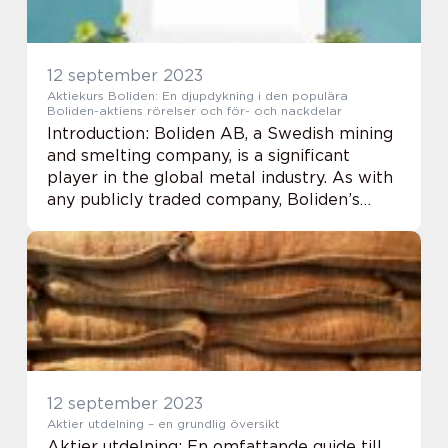
12 september 2023
Aktiekurs Boliden: En djupdykning i den populära
Boliden-aktiens rörelser och för- och nackdelar
Introduction: Boliden AB, a Swedish mining
and smelting company, is a significant
player in the global metal industry. As with
any publicly traded company, Boliden’s
stock price, or aktiekurs, plays a crucial role
in determining the companyR...
12 september 2023
Aktier utdelning – en grundlig översikt
Aktier utdelning: En omfattande guide till