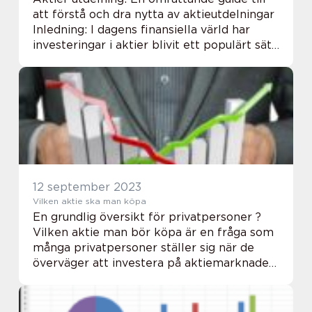
att förstå och dra nytta av aktieutdelningar
Inledning: I dagens finansiella värld har
investeringar i aktier blivit ett populärt sätt
för privatpersoner att öka sin förmögenhet.
En viktig faktor att överväg...
12 september 2023
Vilken aktie ska man köpa
En grundlig översikt för privatpersoner ?
Vilken aktie man bör köpa är en fråga som
många privatpersoner ställer sig när de
överväger att investera på aktiemarknaden.
Att välja rätt aktie kan vara avgörande för
att uppnå framgångsrik investering och ...