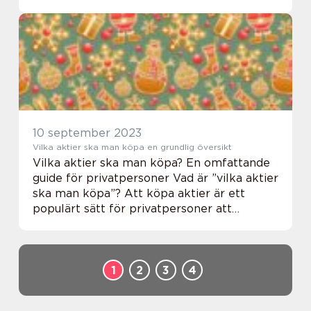
säljas på en börs. När du köper aktier blir
du delägare i företaget och får därmed...
10 september 2023
Vilka aktier ska man köpa en grundlig översikt
Vilka aktier ska man köpa? En omfattande
guide för privatpersoner Vad är ”vilka aktier
ska man köpa”? Att köpa aktier är ett
populärt sätt för privatpersoner att
investera och öka sin förmögenhet. Men
vilka aktier ska man egentligen köpa?...
1
2
3
4