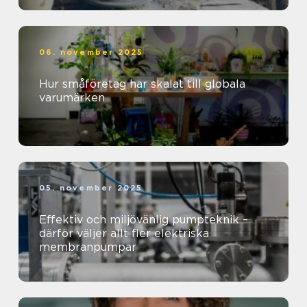
06. november 2025
Hur småföretag har skalat till globala
varumärken
05. november 2025
Effektiv och miljövänlig pumpteknik –
därför väljer allt fler elektriska
membranpumpar