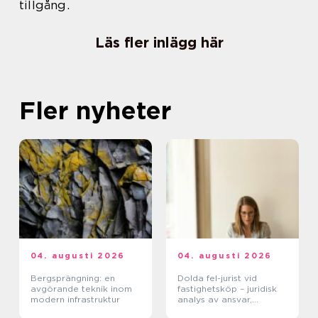
tillgång.
Läs fler inlägg här
Fler nyheter
04. augusti 2026
04. augusti 2026
Bergsprängning: en
Dolda fel-jurist vid
avgörande teknik inom
fastighetsköp – juridisk
modern infrastruktur
analys av ansvar,
beviskrav och hur tvister