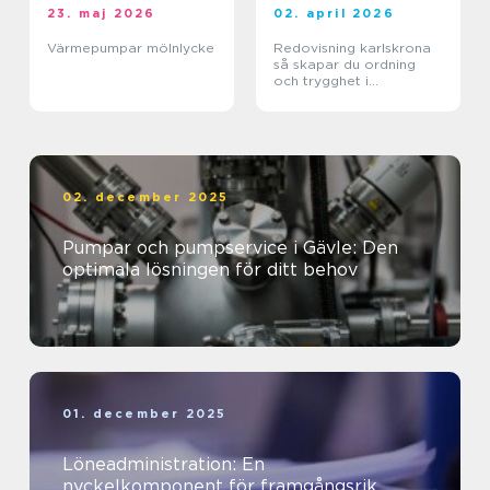
23. maj 2026
02. april 2026
Värmepumpar mölnlycke
Redovisning karlskrona
så skapar du ordning
och trygghet i
företagets ekonomi
02. december 2025
Pumpar och pumpservice i Gävle: Den
optimala lösningen för ditt behov
01. december 2025
Löneadministration: En
nyckelkomponent för framgångsrik