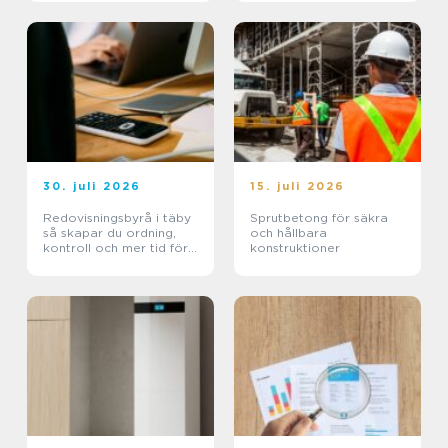
hanteras i praktiken
30. juli 2026
15. juli 2026
Redovisningsbyrå i täby
Sprutbetong för säkra
så skapar du ordning,
och hållbara
kontroll och mer tid för
konstruktioner
kärnverksamheten