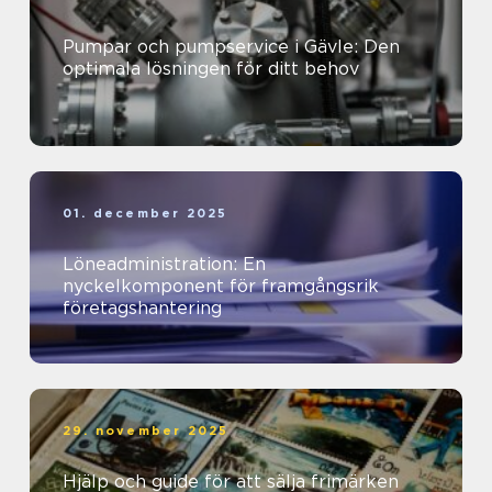
Pumpar och pumpservice i Gävle: Den
optimala lösningen för ditt behov
01. december 2025
Löneadministration: En
nyckelkomponent för framgångsrik
företagshantering
29. november 2025
Hjälp och guide för att sälja frimärken