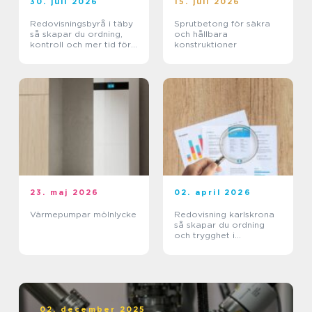
30. juli 2026
15. juli 2026
Redovisningsbyrå i täby
Sprutbetong för säkra
så skapar du ordning,
och hållbara
kontroll och mer tid för
konstruktioner
kärnverksamheten
23. maj 2026
02. april 2026
Värmepumpar mölnlycke
Redovisning karlskrona
så skapar du ordning
och trygghet i
företagets ekonomi
02. december 2025