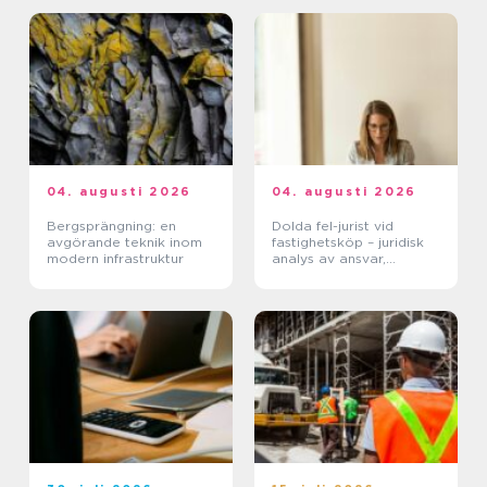
04. augusti 2026
04. augusti 2026
Bergsprängning: en
Dolda fel-jurist vid
avgörande teknik inom
fastighetsköp – juridisk
modern infrastruktur
analys av ansvar,
beviskrav och hur tvister
hanteras i praktiken