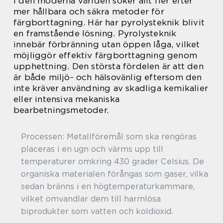
I den moderna världen söker allt fler efter
mer hållbara och säkra metoder för
färgborttagning. Här har pyrolysteknik blivit
en framstående lösning. Pyrolysteknik
innebär förbränning utan öppen låga, vilket
möjliggör effektiv färgborttagning genom
upphettning. Den största fördelen är att den
är både miljö- och hälsovänlig eftersom den
inte kräver användning av skadliga kemikalier
eller intensiva mekaniska
bearbetningsmetoder.
Processen: Metallföremål som ska rengöras
placeras i en ugn och värms upp till
temperaturer omkring 430 grader Celsius. De
organiska materialen förångas som gaser, vilka
sedan bränns i en högtemperaturkammare,
vilket omvandlar dem till harmlösa
biprodukter som vatten och koldioxid.