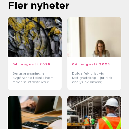
Fler nyheter
04. augusti 2026
04. augusti 2026
Bergsprängning: en
Dolda fel-jurist vid
avgörande teknik inom
fastighetsköp – juridisk
modern infrastruktur
analys av ansvar,
beviskrav och hur tvister
hanteras i praktiken