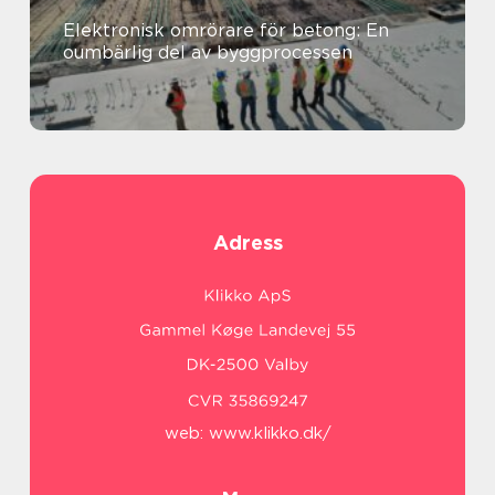
Elektronisk omrörare för betong: En
oumbärlig del av byggprocessen
Adress
web:
www.klikko.dk/