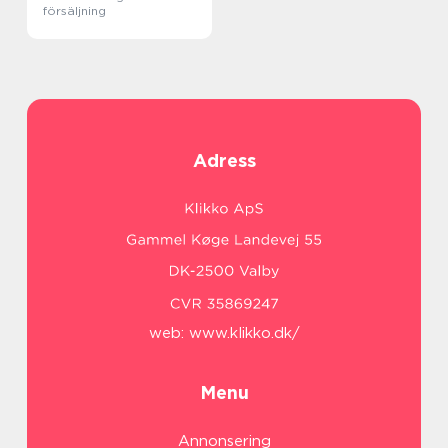
försäljning
Adress
web:
www.klikko.dk/
Menu
Annonsering