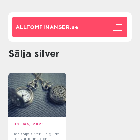
ALLTOMFINANSER.
se
Sälja silver
08. maj 2025
Att sälja silver: En guide
för värdering och