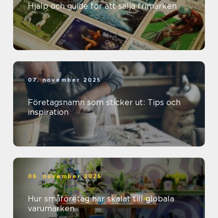
Hjälp och guide för att sälja frimärken
07. november 2025
Företagsnamn som sticker ut: Tips och
inspiration
06. november 2025
Hur småföretag har skalat till globala
varumärken