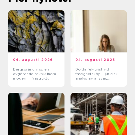
04. augusti 2026
04. augusti 2026
Bergsprängning: en
Dolda fel-jurist vid
avgörande teknik inom
fastighetsköp – juridisk
modern infrastruktur
analys av ansvar,
beviskrav och hur tvister
hanteras i praktiken