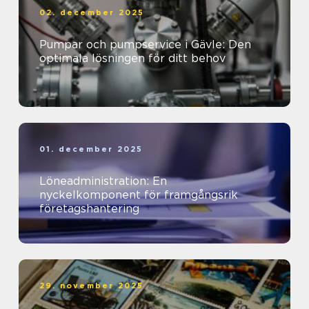
02. december 2025
Pumpar och pumpservice i Gävle: Den
optimala lösningen för ditt behov
01. december 2025
Löneadministration: En
nyckelkomponent för framgångsrik
företagshantering
29. november 2025