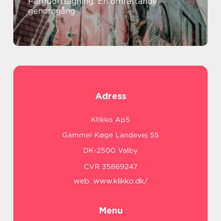
Färgborttagning: En omfattande
genomgång
Adress
web:
www.klikko.dk/
Menu