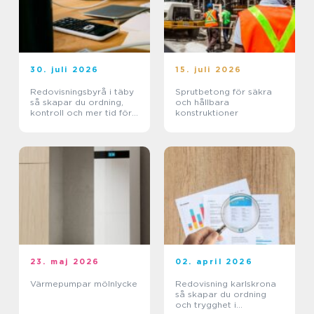
30. juli 2026
15. juli 2026
Redovisningsbyrå i täby
Sprutbetong för säkra
så skapar du ordning,
och hållbara
kontroll och mer tid för
konstruktioner
kärnverksamheten
23. maj 2026
02. april 2026
Värmepumpar mölnlycke
Redovisning karlskrona
så skapar du ordning
och trygghet i