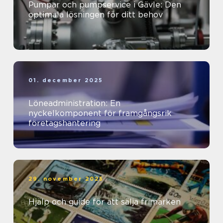
Pumpar och pumpservice i Gävle: Den
optimala lösningen för ditt behov
01. december 2025
Löneadministration: En
nyckelkomponent för framgångsrik
företagshantering
29. november 2025
Hjälp och guide för att sälja frimärken