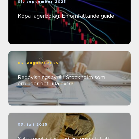
01. september 2025
Köpa lagerbolag: En omfattande guide
03. augusti 2025
Redovisningsbyrå i Stockholm som
erbjuder det lilla extra
03. juli 2025
Sälja mynt i Karlstad: En guide till att