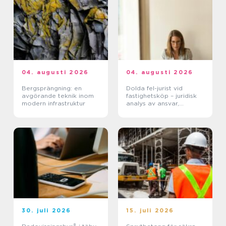
04. augusti 2026
04. augusti 2026
Bergsprängning: en
Dolda fel-jurist vid
avgörande teknik inom
fastighetsköp – juridisk
modern infrastruktur
analys av ansvar,
beviskrav och hur tvister
hanteras i praktiken
30. juli 2026
15. juli 2026