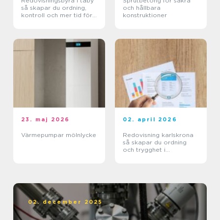
Redovisningsbyrå i täby
Sprutbetong för säkra
så skapar du ordning,
och hållbara
kontroll och mer tid för
konstruktioner
kärnverksamheten
23. maj 2026
02. april 2026
Värmepumpar mölnlycke
Redovisning karlskrona
så skapar du ordning
och trygghet i
företagets ekonomi
02. december 2025