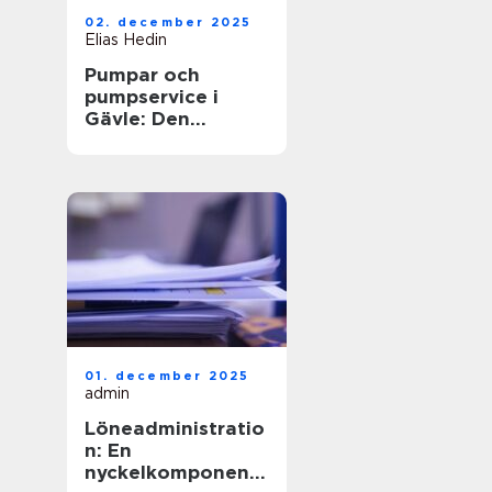
02. december 2025
Elias Hedin
Pumpar och
pumpservice i
Gävle: Den
optimala
lösningen för ditt
behov
01. december 2025
admin
Löneadministratio
n: En
nyckelkomponent