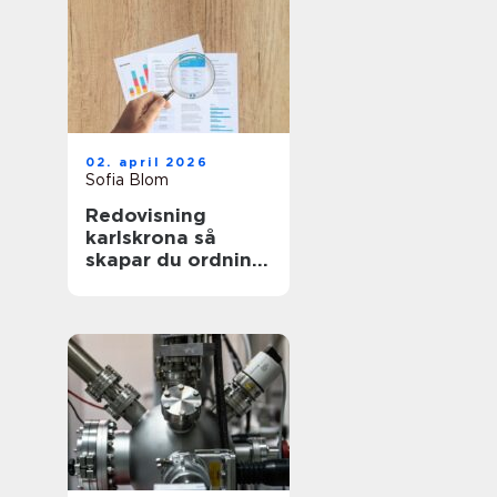
02. april 2026
Sofia Blom
Redovisning
karlskrona så
skapar du ordning
och trygghet i
företagets
ekonomi