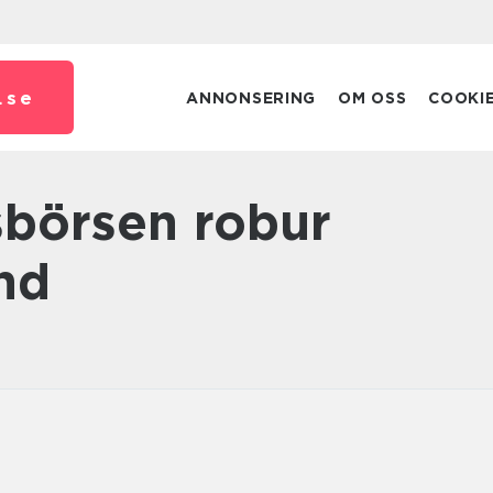
.
se
ANNONSERING
OM OSS
COOKI
nd