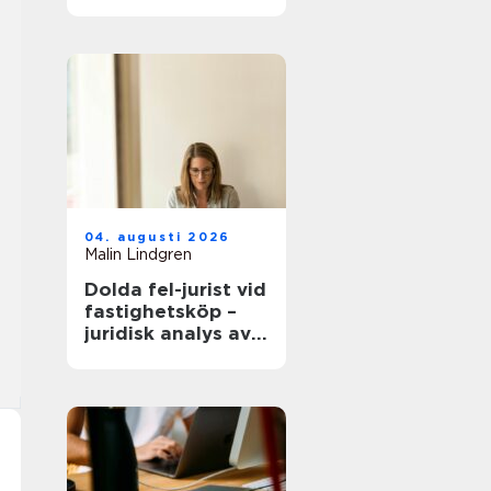
modern
infrastruktur
04. augusti 2026
Malin Lindgren
Dolda fel-jurist vid
fastighetsköp –
juridisk analys av
ansvar, beviskrav
och hur tvister
hanteras i
praktiken