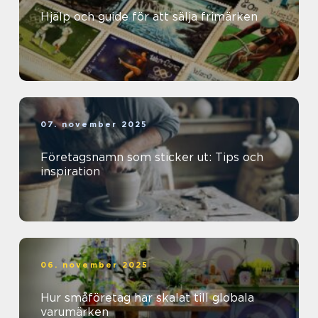
Hjälp och guide för att sälja frimärken
07. november 2025
Företagsnamn som sticker ut: Tips och
inspiration
06. november 2025
Hur småföretag har skalat till globala
varumärken