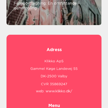
Färgborttagning: En omfattande
genomgång
Adress
web:
www.klikko.dk/
Menu