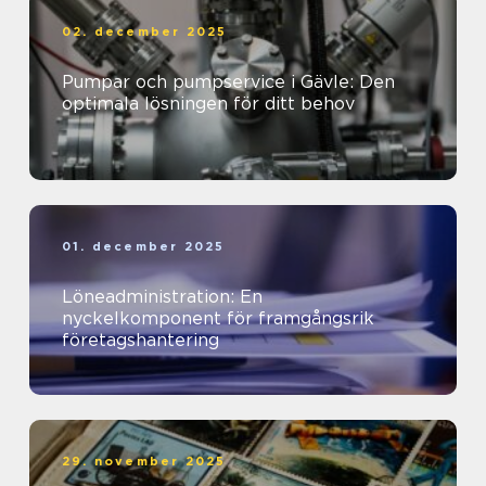
02. december 2025
Pumpar och pumpservice i Gävle: Den
optimala lösningen för ditt behov
01. december 2025
Löneadministration: En
nyckelkomponent för framgångsrik
företagshantering
29. november 2025