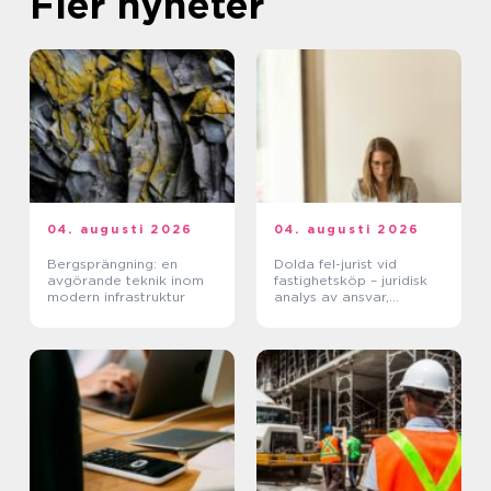
Fler nyheter
04. augusti 2026
04. augusti 2026
Bergsprängning: en
Dolda fel-jurist vid
avgörande teknik inom
fastighetsköp – juridisk
modern infrastruktur
analys av ansvar,
beviskrav och hur tvister
hanteras i praktiken