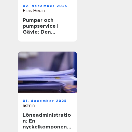
02. december 2025
Elias Hedin
Pumpar och
pumpservice i
Gävle: Den
optimala
lösningen för ditt
behov
01. december 2025
admin
Löneadministratio
n: En
nyckelkomponent