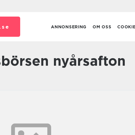
.
se
ANNONSERING
OM OSS
COOKI
sbörsen nyårsafton