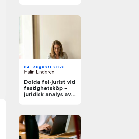
modern
infrastruktur
04. augusti 2026
Malin Lindgren
Dolda fel-jurist vid
fastighetsköp –
juridisk analys av
ansvar, beviskrav
och hur tvister
hanteras i
praktiken