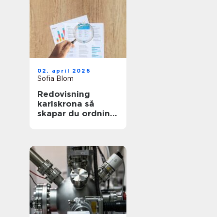
02. april 2026
Sofia Blom
Redovisning
karlskrona så
skapar du ordning
och trygghet i
företagets
ekonomi