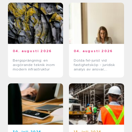
04. augusti 2026
04. augusti 2026
Bergsprängning: en
Dolda fel-jurist vid
avgörande teknik inom
fastighetsköp – juridisk
modern infrastruktur
analys av ansvar,
beviskrav och hur tvister
hanteras i praktiken
30. juli 2026
15. juli 2026