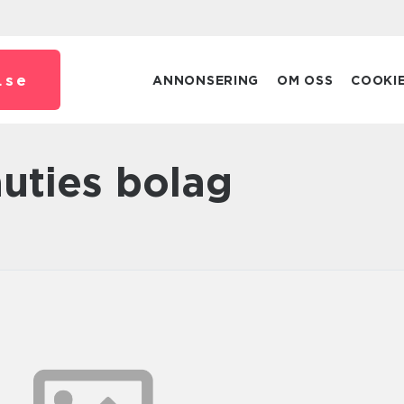
.
se
ANNONSERING
OM OSS
COOKI
auties bolag