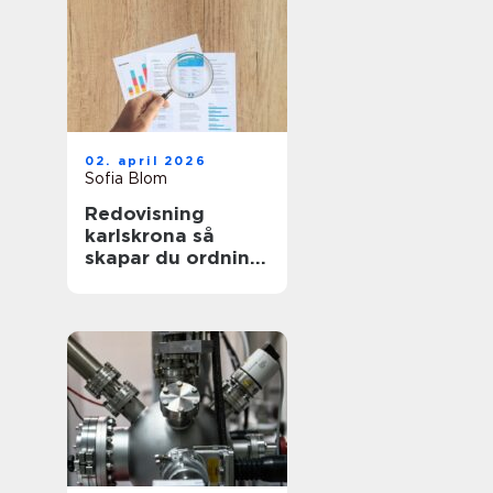
02. april 2026
Sofia Blom
Redovisning
karlskrona så
skapar du ordning
och trygghet i
företagets
ekonomi