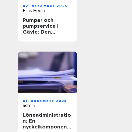
02. december 2025
Elias Hedin
Pumpar och
pumpservice i
Gävle: Den
optimala
lösningen för ditt
behov
01. december 2025
admin
Löneadministratio
n: En
nyckelkomponent