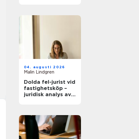
modern
infrastruktur
04. augusti 2026
Malin Lindgren
Dolda fel-jurist vid
fastighetsköp –
juridisk analys av
ansvar, beviskrav
och hur tvister
hanteras i
praktiken