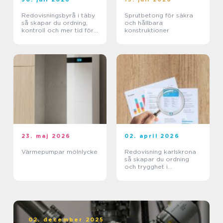
Redovisningsbyrå i täby
Sprutbetong för säkra
så skapar du ordning,
och hållbara
kontroll och mer tid för
konstruktioner
kärnverksamheten
23. maj 2026
02. april 2026
Värmepumpar mölnlycke
Redovisning karlskrona
så skapar du ordning
och trygghet i
företagets ekonomi
02. december 2025