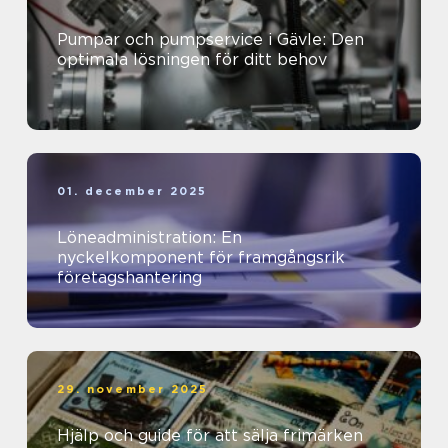
Pumpar och pumpservice i Gävle: Den
optimala lösningen för ditt behov
01. december 2025
Löneadministration: En
nyckelkomponent för framgångsrik
företagshantering
29. november 2025
Hjälp och guide för att sälja frimärken