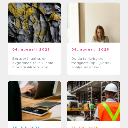
04. augusti 2026
04. augusti 2026
Bergsprängning: en
Dolda fel-jurist vid
avgörande teknik inom
fastighetsköp – juridisk
modern infrastruktur
analys av ansvar,
beviskrav och hur tvister
hanteras i praktiken
30. juli 2026
15. juli 2026