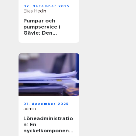
02. december 2025
Elias Hedin
Pumpar och
pumpservice i
Gävle: Den
optimala
lösningen för ditt
behov
01. december 2025
admin
Löneadministratio
n: En
nyckelkomponent