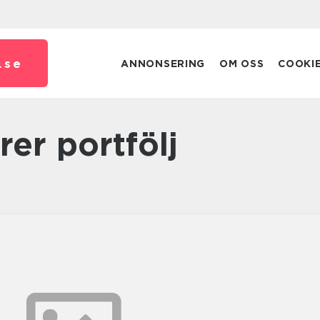
.
se
ANNONSERING
OM OSS
COOKI
ärer portfölj