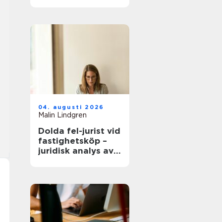
modern
infrastruktur
04. augusti 2026
Malin Lindgren
Dolda fel-jurist vid
fastighetsköp –
juridisk analys av
ansvar, beviskrav
och hur tvister
hanteras i
praktiken