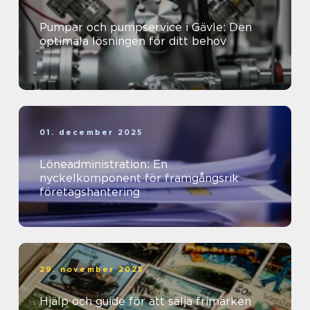
Pumpar och pumpservice i Gävle: Den
optimala lösningen för ditt behov
01. december 2025
Löneadministration: En
nyckelkomponent för framgångsrik
företagshantering
29. november 2025
Hjälp och guide för att sälja frimärken