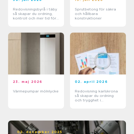
Redovisningsbyrå i täby
Sprutbetong för säkra
så skapar du ordning,
och hållbara
kontroll och mer tid för
konstruktioner
kärnverksamheten
23. maj 2026
02. april 2026
Värmepumpar mölnlycke
Redovisning karlskrona
så skapar du ordning
och trygghet i
företagets ekonomi
02. december 2025