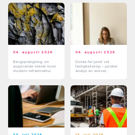
04. augusti 2026
04. augusti 2026
Bergsprängning: en
Dolda fel-jurist vid
avgörande teknik inom
fastighetsköp – juridisk
modern infrastruktur
analys av ansvar,
beviskrav och hur tvister
hanteras i praktiken
30. juli 2026
15. juli 2026