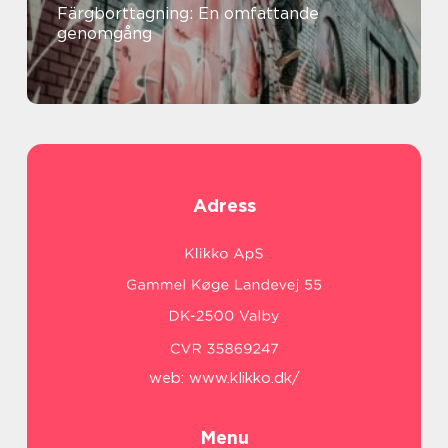
Färgborttagning: En omfattande
genomgång
Adress
web:
www.klikko.dk/
Menu