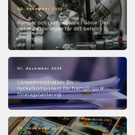
02. december 2025
Pumpar och pumpservice i Gävle: Den
optimala lösningen för ditt behov
01. december 2025
Löneadministration: En
nyckelkomponent för framgångsrik
företagshantering
29. november 2025