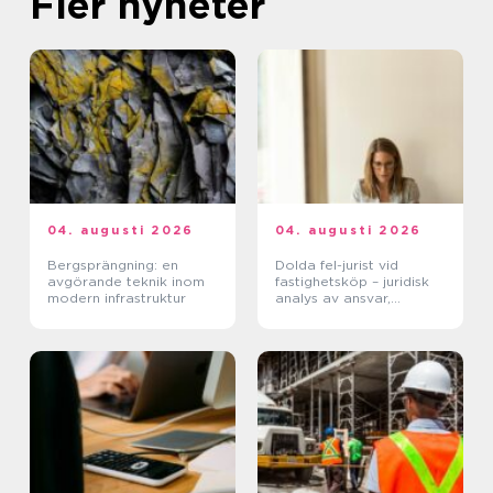
Fler nyheter
04. augusti 2026
04. augusti 2026
Bergsprängning: en
Dolda fel-jurist vid
avgörande teknik inom
fastighetsköp – juridisk
modern infrastruktur
analys av ansvar,
beviskrav och hur tvister
hanteras i praktiken