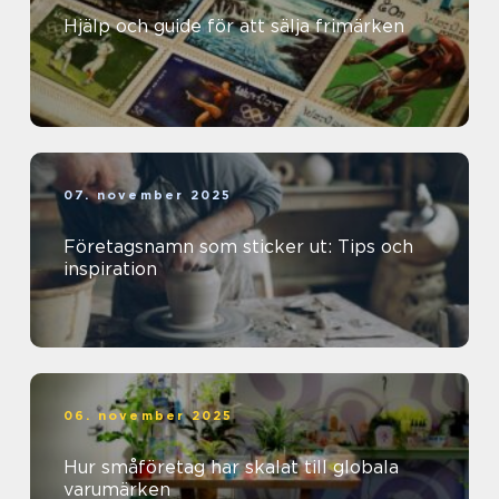
Hjälp och guide för att sälja frimärken
07. november 2025
Företagsnamn som sticker ut: Tips och
inspiration
06. november 2025
Hur småföretag har skalat till globala
varumärken