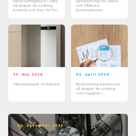
Redovisningsbyrå i täby
Sprutbetong för säkra
så skapar du ordning,
och hållbara
kontroll och mer tid för
konstruktioner
kärnverksamheten
23. maj 2026
02. april 2026
Värmepumpar mölnlycke
Redovisning karlskrona
så skapar du ordning
och trygghet i
företagets ekonomi
02. december 2025