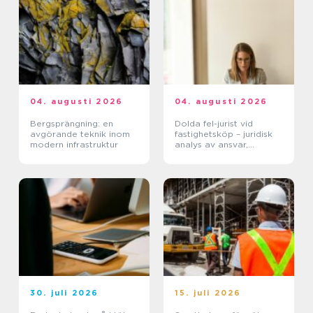
04. augusti 2026
04. augusti 2026
Bergsprängning: en
Dolda fel-jurist vid
avgörande teknik inom
fastighetsköp – juridisk
modern infrastruktur
analys av ansvar,
beviskrav och hur tvister
hanteras i praktiken
30. juli 2026
15. juli 2026