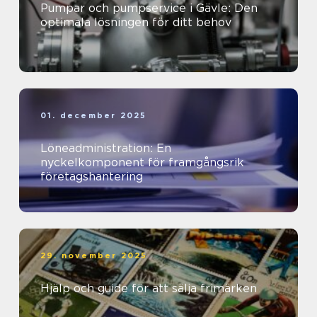
Pumpar och pumpservice i Gävle: Den
optimala lösningen för ditt behov
01. december 2025
Löneadministration: En
nyckelkomponent för framgångsrik
företagshantering
29. november 2025
Hjälp och guide för att sälja frimärken