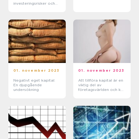
investeringsrisker och
avkastning
01. november 2023
01. november 2023
Negativt eget kapital:
Att tillföra kapital är en
En djupgående
viktig del av
undersökning
företagsvärlden och kan
ha stor inverkan på ett
företags framgång