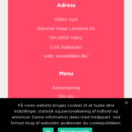
Adress
web:
www.klikko.dk/
Menu
Annonsering
Om oss
Cookies
På vores website bruges cookies til at huske dine
indstillinger, statistik og personalisering af indhold og
Kontakta oss
annoncer. Denne information deles med tredjepart. Ved
Sitemap
fortsat brug af websiden godkender du cookiepolitikken.
Ok
Privatlivspolitik