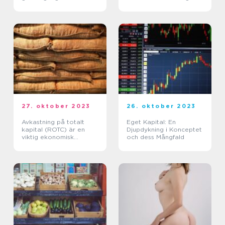
27. oktober 2023
26. oktober 2023
Avkastning på totalt
Eget Kapital: En
kapital (ROTC) är en
Djupdykning i Konceptet
viktig ekonomisk
och dess Mångfald
indikator som används
för att mäta hur lönsamt
ett företag är genom
att analysera dess
tota...