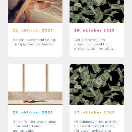
28. oktober 2023
28. oktober 2023
Aktier Investmentbolag:
Aktie Portfölj: En
En Djupgående Analys
grundlig översikt och
presentation av olika
typer och fördelar
27. oktober 2023
27. oktober 2023
Räntefonder avkastning
Utdelningsaktier portfölj:
– en omfattande
En investeringsstrategi
genomgång
för stabil avkastning