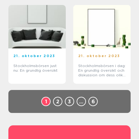
21. oktober 2023
21. oktober 2023
Stockholmsbörsen just
Stockholmsbörsen i dag:
nu: En grundlig översikt
En grundlig översikt och
diskussion om dess olika
aspekter
1
2
3
…
6