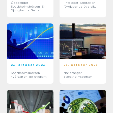
Öppettider
Fritt eget kapital: En
Stockholmsbörsen: En
fördjupande översikt
Djupgående Guide
23. oktober 2023
23. oktober 2023
Stockholmsbörsen
När stänger
nyårsafton: En översikt
Stockholmsbörsen