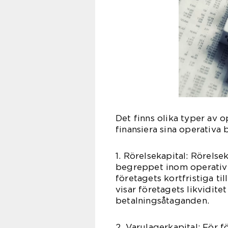
Det finns olika typer av o
finansiera sina operativa 
1. Rörelsekapital: Rörels
begreppet inom operativt 
företagets kortfristiga ti
visar företagets likvidit
betalningsåtaganden.
2. Varulagerkapital: För f