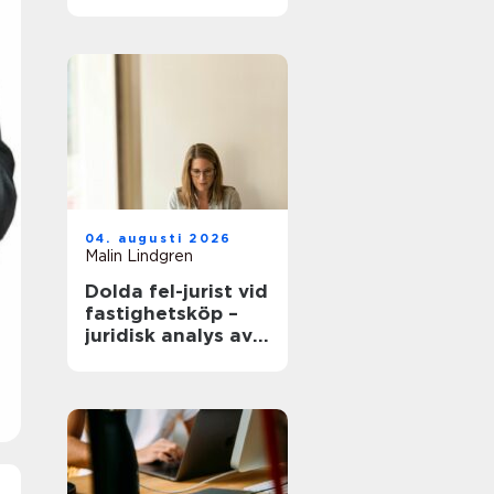
modern
infrastruktur
04. augusti 2026
Malin Lindgren
Dolda fel-jurist vid
fastighetsköp –
juridisk analys av
ansvar, beviskrav
och hur tvister
hanteras i
praktiken