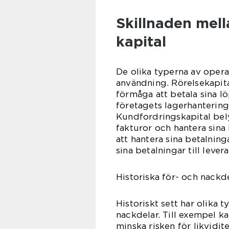
Skillnaden mell
kapital
De olika typerna av operat
användning. Rörelsekapita
förmåga att betala sina l
företagets lagerhantering
Kundfordringskapital bely
fakturor och hantera sina
att hantera sina betalning
sina betalningar till levera
Historiska för- och nackd
Historiskt sett har olika 
nackdelar. Till exempel ka
minska risken för likvidi