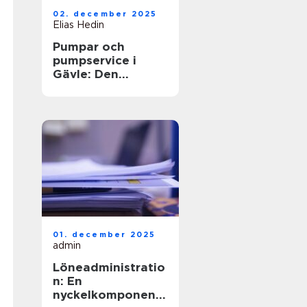
02. december 2025
Elias Hedin
Pumpar och
pumpservice i
Gävle: Den
optimala
lösningen för ditt
behov
01. december 2025
admin
Löneadministratio
n: En
nyckelkomponent