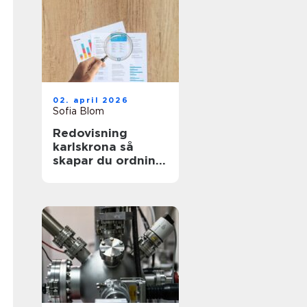
02. april 2026
Sofia Blom
Redovisning
karlskrona så
skapar du ordning
och trygghet i
företagets
ekonomi