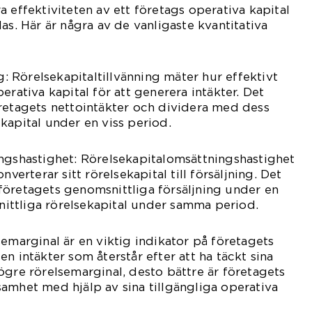
 effektiviteten av ett företags operativa kapital
as. Här är några av de vanligaste kvantitativa
ng: Rörelsekapitaltillvänning mäter hur effektivt
erativa kapital för att generera intäkter. Det
retagets nettointäkter och dividera med dess
kapital under en viss period.
ngshastighet: Rörelsekapitalomsättningshastighet
nverterar sitt rörelsekapital till försäljning. Det
företagets genomsnittliga försäljning under en
ttliga rörelsekapital under samma period.
semarginal är en viktig indikator på företagets
n intäkter som återstår efter att ha täckt sina
ögre rörelsemarginal, desto bättre är företagets
amhet med hjälp av sina tillgängliga operativa