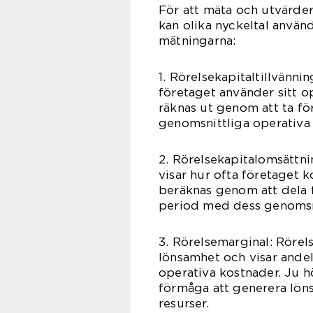
För att mäta och utvärdera
kan olika nyckeltal använd
mätningarna:
1. Rörelsekapitaltillvänni
företaget använder sitt op
räknas ut genom att ta fö
genomsnittliga operativa 
2. Rörelsekapitalomsättni
visar hur ofta företaget ko
beräknas genom att dela 
period med dess genomsni
3. Rörelsemarginal: Rörel
lönsamhet och visar andele
operativa kostnader. Ju h
förmåga att generera löns
resurser.