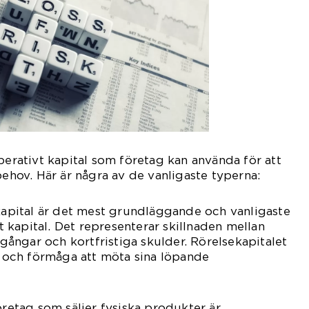
perativt kapital som företag kan använda för att
behov. Här är några av de vanligaste typerna:
ekapital är det mest grundläggande och vanligaste
kapital. Det representerar skillnaden mellan
llgångar och kortfristiga skulder. Rörelsekapitalet
et och förmåga att möta sina löpande
öretag som säljer fysiska produkter är