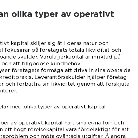
an olika typer av operativt
ivt kapital skiljer sig åt i deras natur och
l fokuserar på företagets totala likviditet och
öpande skulder. Varulagerkapital är inriktad på
 och att tillgodose kundbehov.
ser företagets förmåga att driva in sina obetalda
 kreditpraxis. Leverantörsskulder hjälper företag
ar och förbättra sin likviditet genom att förskjuta
ntörer.
elar med olika typer av operativt kapital
typer av operativt kapital haft sina egna för- och
n ett högt rörelsekapital vara fördelaktigt för att
tetsproblem och möta oväntade utgifter. Å andra