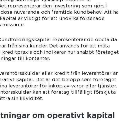
 Det representerar den investering som görs i
lgodose nuvarande och framtida kundbehov. Att ha
kapital är viktigt för att undvika försenade
s missnöje.
 Kundfordringskapital representerar de obetalda
har från sina kunder. Det används för att mäta
s kreditpraxis och indikerar hur snabbt företaget
ningar till kontanter.
erantörsskulder eller kredit från leverantörer är
erativt kapital. Det är det belopp som företaget
sina leverantörer för inköp av varor eller tjänster.
örsskulder kan ett företag tillfälligt förskjuta
tra sin likviditet.
tningar om operativt kapital