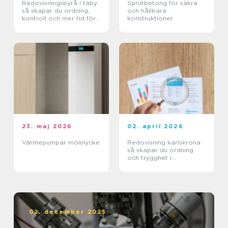
Redovisningsbyrå i täby
Sprutbetong för säkra
så skapar du ordning,
och hållbara
kontroll och mer tid för
konstruktioner
kärnverksamheten
23. maj 2026
02. april 2026
Värmepumpar mölnlycke
Redovisning karlskrona
så skapar du ordning
och trygghet i
företagets ekonomi
02. december 2025