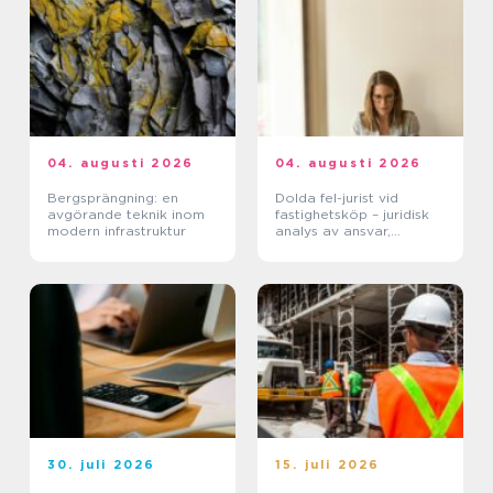
04. augusti 2026
04. augusti 2026
Bergsprängning: en
Dolda fel-jurist vid
avgörande teknik inom
fastighetsköp – juridisk
modern infrastruktur
analys av ansvar,
beviskrav och hur tvister
hanteras i praktiken
30. juli 2026
15. juli 2026