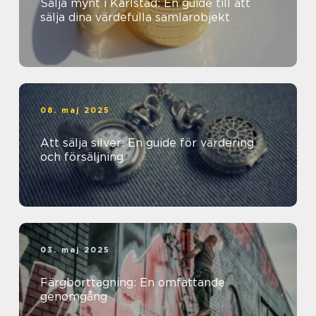
Sälja mynt i Karlstad: En guide till att
sälja dina värdefulla samlarobjekt
08. maj 2025
Att sälja silver: En guide för värdering
och försäljning
03. maj 2025
Färgborttagning: En omfattande
genomgång