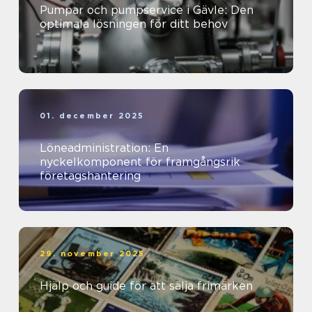
Pumpar och pumpservice i Gävle: Den
optimala lösningen för ditt behov
01. december 2025
Löneadministration: En
nyckelkomponent för framgångsrik
företagshantering
29. november 2025
Hjälp och guide för att sälja frimärken