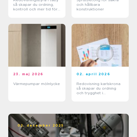
så skapar du ordning,
och hållbara
kontroll och mer tid för
konstruktioner
kärnverksamheten
23. maj 2026
02. april 2026
Värmepumpar mölnlycke
Redovisning karlskrona
så skapar du ordning
och trygghet i
företagets ekonomi
02. december 2025