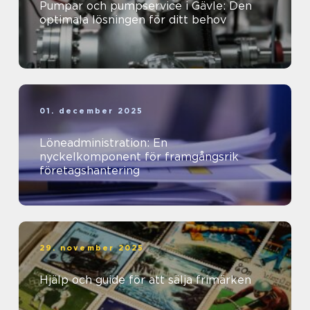
Pumpar och pumpservice i Gävle: Den
optimala lösningen för ditt behov
01. december 2025
Löneadministration: En
nyckelkomponent för framgångsrik
företagshantering
29. november 2025
Hjälp och guide för att sälja frimärken