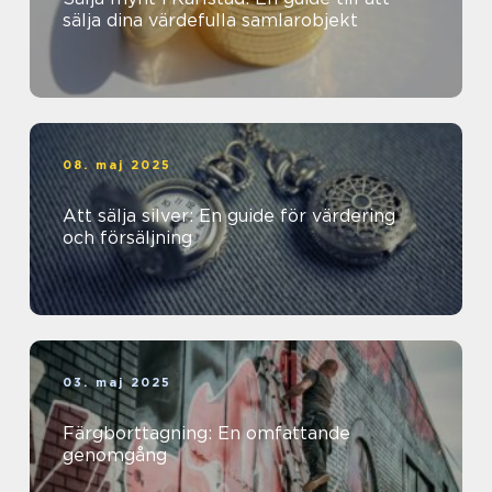
sälja dina värdefulla samlarobjekt
08. maj 2025
Att sälja silver: En guide för värdering
och försäljning
03. maj 2025
Färgborttagning: En omfattande
genomgång