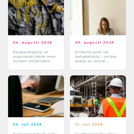
04. augusti 2026
04. augusti 2026
Bergsprängning: en
Dolda fel-jurist vid
avgörande teknik inom
fastighetsköp – juridisk
modern infrastruktur
analys av ansvar,
beviskrav och hur tvister
hanteras i praktiken
30. juli 2026
15. juli 2026
Redovisningsbyrå i täby
Sprutbetong för säkra