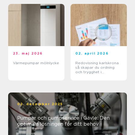
23. maj 2026
02. april 2026
Värmepumpar mölnlycke
Redovisning karlskrona
så skapar du ordning
och trygghet i
företagets ekonomi
02. december 2025
Pumpar och pumpservice i Gävle: Den
optimala lösningen för ditt behov