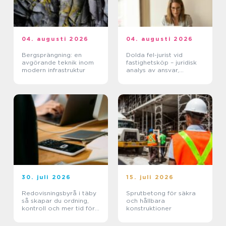
04. augusti 2026
04. augusti 2026
Bergsprängning: en
Dolda fel-jurist vid
avgörande teknik inom
fastighetsköp – juridisk
modern infrastruktur
analys av ansvar,
beviskrav och hur tvister
hanteras i praktiken
30. juli 2026
15. juli 2026
Redovisningsbyrå i täby
Sprutbetong för säkra
så skapar du ordning,
och hållbara
kontroll och mer tid för
konstruktioner
kärnverksamheten