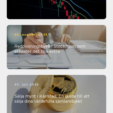
03. augusti 2025
Redovisningsbyrå i Stockholm som
erbjuder det lilla extra
03. juli 2025
Sälja mynt i Karlstad: En guide till att
sälja dina värdefulla samlarobjekt