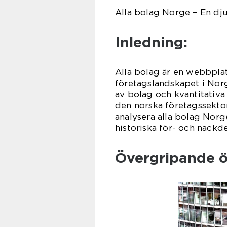
Alla bolag Norge – En dj
Inledning:
Alla bolag är en webbpla
företagslandskapet i Nor
av bolag och kvantitativ
den norska företagssektor
analysera alla bolag Norge
historiska för- och nackde
Övergripande öv