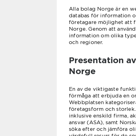
Alla bolag Norge är en 
databas för information 
företagare möjlighet att 
Norge. Genom att använda
information om olika type
och regioner.
Presentation av
Norge
En av de viktigaste funkt
förmåga att erbjuda en om
Webbplatsen kategoriserar
företagsform och storlek. 
inklusive enskild firma, 
ansvar (ASA), samt Norska
söka efter och jämföra ol
värdefull resurs för de som