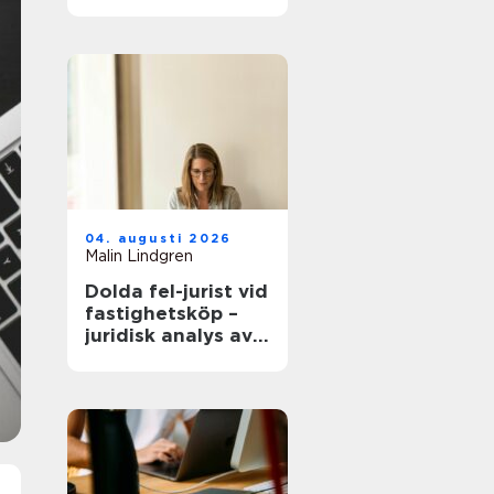
modern
infrastruktur
04. augusti 2026
Malin Lindgren
Dolda fel-jurist vid
fastighetsköp –
juridisk analys av
ansvar, beviskrav
och hur tvister
hanteras i
praktiken