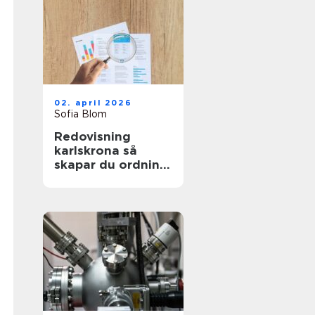
02. april 2026
Sofia Blom
Redovisning
karlskrona så
skapar du ordning
och trygghet i
företagets
ekonomi