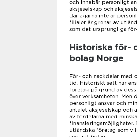
och innebär personligt an
aksjeselskap och aksjesel
där ägarna inte är personl
filialer är grenar av utlä
som det ursprungliga för
Historiska för-
bolag Norge
För- och nackdelar med ol
tid. Historiskt sett har en
företag på grund av dess 
över verksamheten. Men d
personligt ansvar och mind
antalet aksjeselskap och
av fördelarna med minska
finansieringsmöjligheter. 
utländska företag som vill
separat bolag.