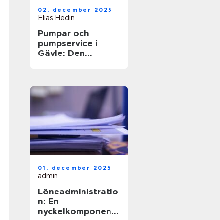
02. december 2025
Elias Hedin
Pumpar och
pumpservice i
Gävle: Den
optimala
lösningen för ditt
behov
01. december 2025
admin
Löneadministratio
n: En
nyckelkomponent