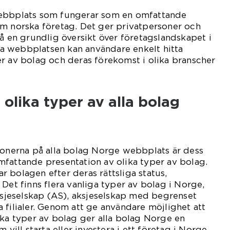
webbplats som fungerar som en omfattande
om norska företag. Det ger privatpersoner och
få en grundlig översikt över företagslandskapet i
 webbplatsen kan användare enkelt hitta
r av bolag och deras förekomst i olika branscher
 olika typer av alla bolag
ionerna på alla bolag Norge webbplats är dess
fattande presentation av olika typer av bolag.
 bolagen efter deras rättsliga status,
Det finns flera vanliga typer av bolag i Norge,
aksjeselskap (AS), aksjeselskap med begrenset
 filialer. Genom att ge användare möjlighet att
ika typer av bolag ger alla bolag Norge en
 vill starta eller investera i ett företag i Norge.