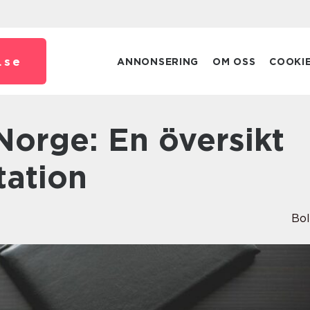
.
se
ANNONSERING
OM OSS
COOKI
tation
Bo