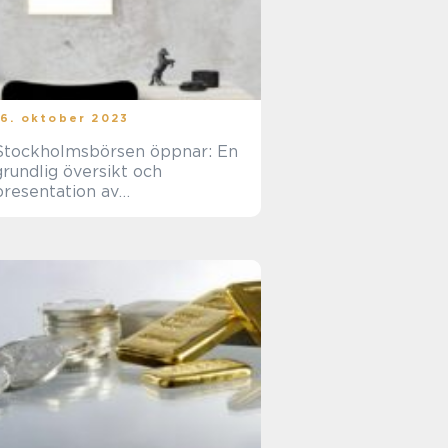
16. oktober 2023
Stockholmsbörsen öppnar: En
grundlig översikt och
presentation av
handelsplatserna, kvantitativa
mätningar, skillnader och
historisk genomgång av för-...