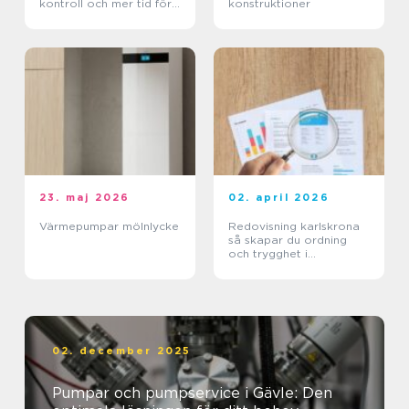
kontroll och mer tid för
konstruktioner
kärnverksamheten
23. maj 2026
02. april 2026
Värmepumpar mölnlycke
Redovisning karlskrona
så skapar du ordning
och trygghet i
företagets ekonomi
02. december 2025
Pumpar och pumpservice i Gävle: Den