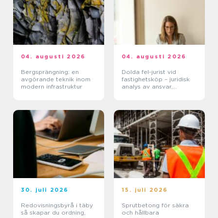
04. augusti 2026
04. augusti 2026
Bergsprängning: en
Dolda fel-jurist vid
avgörande teknik inom
fastighetsköp – juridisk
modern infrastruktur
analys av ansvar,
beviskrav och hur tvister
hanteras i praktiken
30. juli 2026
15. juli 2026
Redovisningsbyrå i täby
Sprutbetong för säkra
så skapar du ordning,
och hållbara