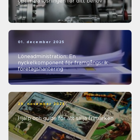
optimala lösningen för ditt behov
01. december 2025
Löneadministration: En
nyckelkomponent för framgångsrik
företagshantering
29. november 2025
Hjälp och guide för att sälja frimärken