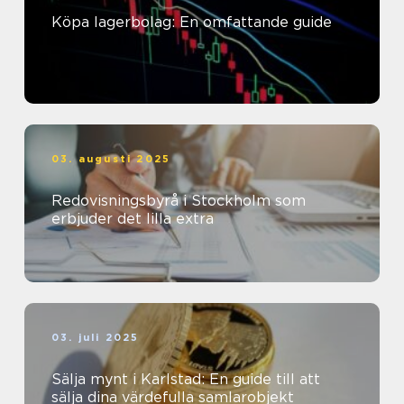
Köpa lagerbolag: En omfattande guide
03. augusti 2025
Redovisningsbyrå i Stockholm som
erbjuder det lilla extra
03. juli 2025
Sälja mynt i Karlstad: En guide till att
sälja dina värdefulla samlarobjekt