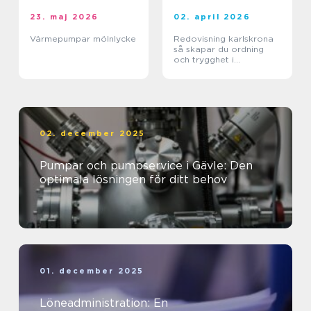
23. maj 2026
02. april 2026
Värmepumpar mölnlycke
Redovisning karlskrona
så skapar du ordning
och trygghet i
företagets ekonomi
02. december 2025
Pumpar och pumpservice i Gävle: Den
optimala lösningen för ditt behov
01. december 2025
Löneadministration: En