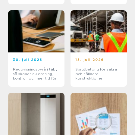
beviskrav och hur tvister
hanteras i praktiken
30. juli 2026
15. juli 2026
Redovisningsbyrå i täby
Sprutbetong för säkra
så skapar du ordning,
och hållbara
kontroll och mer tid för
konstruktioner
kärnverksamheten