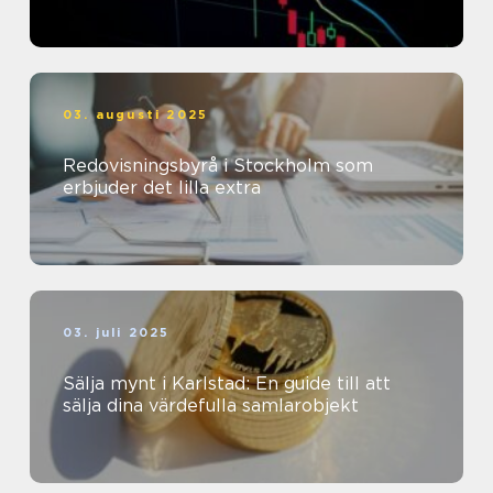
03. augusti 2025
Redovisningsbyrå i Stockholm som
erbjuder det lilla extra
03. juli 2025
Sälja mynt i Karlstad: En guide till att
sälja dina värdefulla samlarobjekt