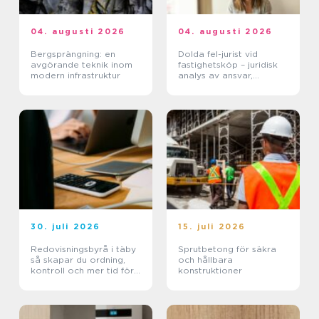
04. augusti 2026
04. augusti 2026
Bergsprängning: en
Dolda fel-jurist vid
avgörande teknik inom
fastighetsköp – juridisk
modern infrastruktur
analys av ansvar,
beviskrav och hur tvister
hanteras i praktiken
30. juli 2026
15. juli 2026
Redovisningsbyrå i täby
Sprutbetong för säkra
så skapar du ordning,
och hållbara
kontroll och mer tid för
konstruktioner
kärnverksamheten