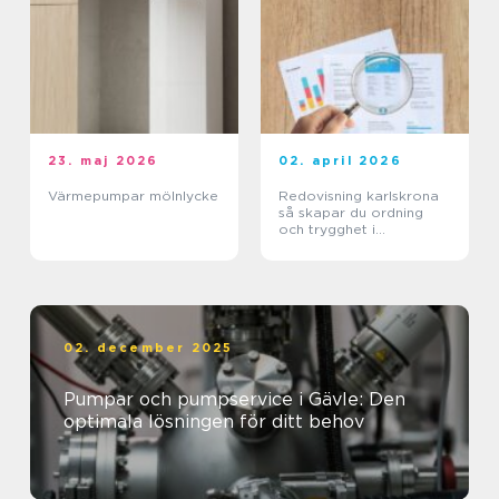
23. maj 2026
02. april 2026
Värmepumpar mölnlycke
Redovisning karlskrona
så skapar du ordning
och trygghet i
företagets ekonomi
02. december 2025
Pumpar och pumpservice i Gävle: Den
optimala lösningen för ditt behov