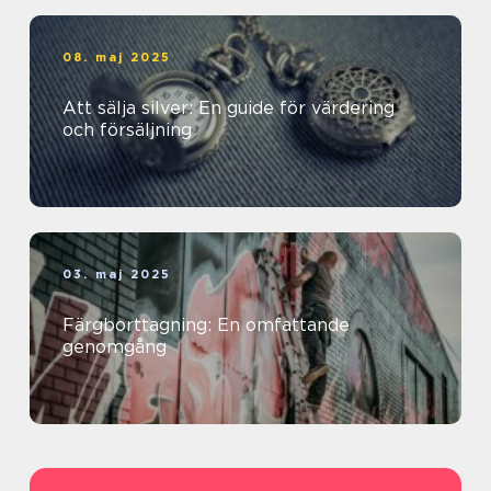
08. maj 2025
Att sälja silver: En guide för värdering
och försäljning
03. maj 2025
Färgborttagning: En omfattande
genomgång