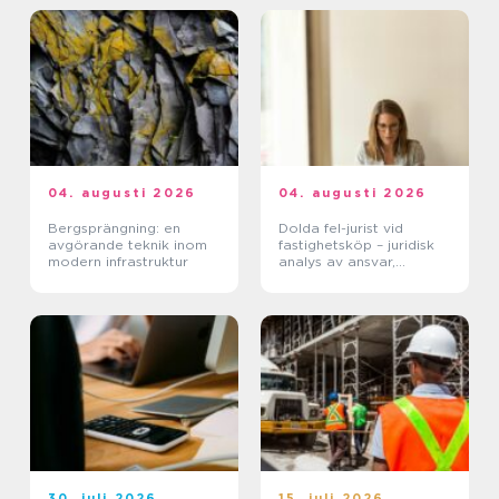
04. augusti 2026
04. augusti 2026
Bergsprängning: en
Dolda fel-jurist vid
avgörande teknik inom
fastighetsköp – juridisk
modern infrastruktur
analys av ansvar,
beviskrav och hur tvister
hanteras i praktiken
30. juli 2026
15. juli 2026