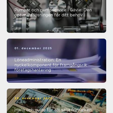
Pumpar och pumpservice i Gävle: Den
optimala lösningen för ditt behov
01. december 2025
Löneadministration: En
nyckelkomponent för framgångsrik
företagshantering
29. november 2025
Hjälp och guide för att sälja frimärken