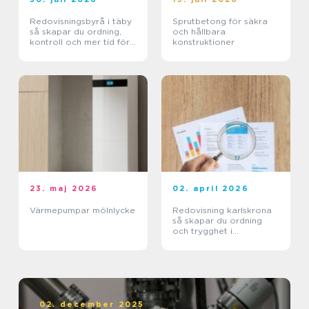
Redovisningsbyrå i täby
Sprutbetong för säkra
så skapar du ordning,
och hållbara
kontroll och mer tid för
konstruktioner
kärnverksamheten
23. maj 2026
02. april 2026
Värmepumpar mölnlycke
Redovisning karlskrona
så skapar du ordning
och trygghet i
företagets ekonomi
02. december 2025