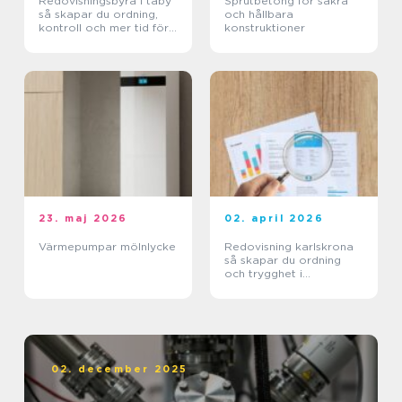
Redovisningsbyrå i täby
Sprutbetong för säkra
så skapar du ordning,
och hållbara
kontroll och mer tid för
konstruktioner
kärnverksamheten
23. maj 2026
02. april 2026
Värmepumpar mölnlycke
Redovisning karlskrona
så skapar du ordning
och trygghet i
företagets ekonomi
02. december 2025