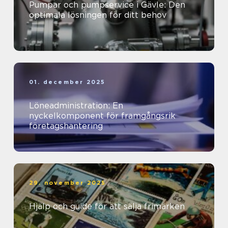
Pumpar och pumpservice i Gävle: Den
optimala lösningen för ditt behov
01. december 2025
Löneadministration: En
nyckelkomponent för framgångsrik
företagshantering
29. november 2025
Hjälp och guide för att sälja frimärken