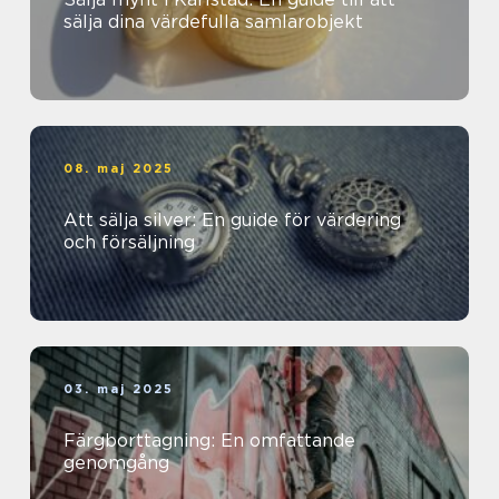
sälja dina värdefulla samlarobjekt
08. maj 2025
Att sälja silver: En guide för värdering
och försäljning
03. maj 2025
Färgborttagning: En omfattande
genomgång