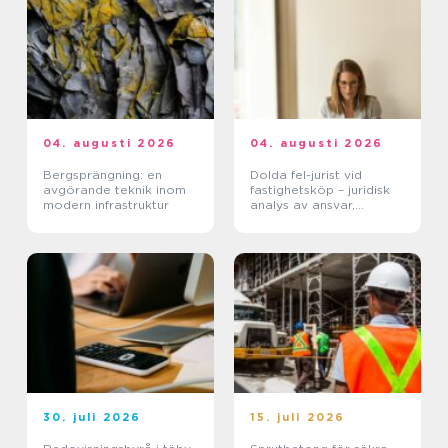
04. augusti 2026
04. augusti 2026
Bergsprängning: en
Dolda fel-jurist vid
avgörande teknik inom
fastighetsköp – juridisk
modern infrastruktur
analys av ansvar,
beviskrav och hur tvister
hanteras i praktiken
30. juli 2026
15. juli 2026