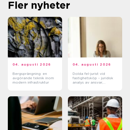
Fler nyheter
04. augusti 2026
04. augusti 2026
Bergsprängning: en
Dolda fel-jurist vid
avgörande teknik inom
fastighetsköp – juridisk
modern infrastruktur
analys av ansvar,
beviskrav och hur tvister
hanteras i praktiken