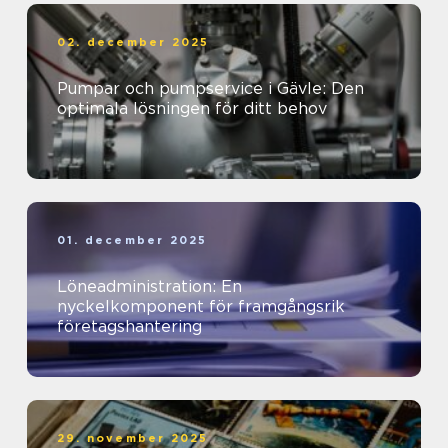
02. december 2025
Pumpar och pumpservice i Gävle: Den
optimala lösningen för ditt behov
01. december 2025
Löneadministration: En
nyckelkomponent för framgångsrik
företagshantering
29. november 2025