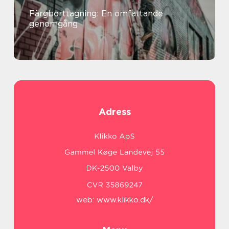
Färgborttagning: En omfattande
genomgång
Adress
web:
www.klikko.dk/