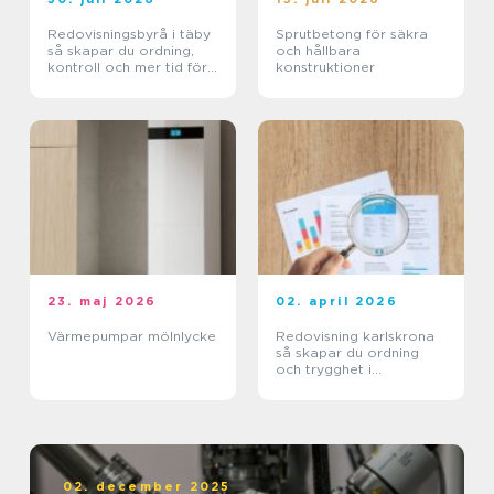
Redovisningsbyrå i täby
Sprutbetong för säkra
så skapar du ordning,
och hållbara
kontroll och mer tid för
konstruktioner
kärnverksamheten
23. maj 2026
02. april 2026
Värmepumpar mölnlycke
Redovisning karlskrona
så skapar du ordning
och trygghet i
företagets ekonomi
02. december 2025