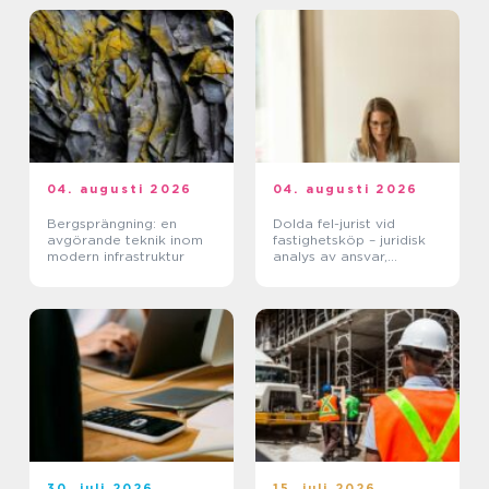
04. augusti 2026
04. augusti 2026
Bergsprängning: en
Dolda fel-jurist vid
avgörande teknik inom
fastighetsköp – juridisk
modern infrastruktur
analys av ansvar,
beviskrav och hur tvister
hanteras i praktiken
30. juli 2026
15. juli 2026