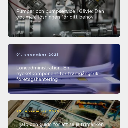
Pumpar och pumpservice i Gävle: Den
optimala lösningen för ditt behov
01. december 2025
Löneadministration: En
nyckelkomponent för framgångsrik
företagshantering
29. november 2025
Hjälp och guide för att sälja frimärken