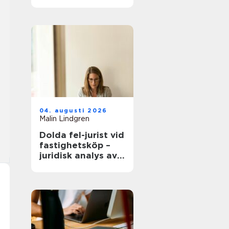
modern
infrastruktur
04. augusti 2026
Malin Lindgren
Dolda fel-jurist vid
fastighetsköp –
juridisk analys av
ansvar, beviskrav
och hur tvister
hanteras i
praktiken