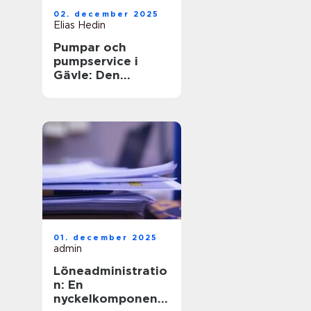
02. december 2025
Elias Hedin
Pumpar och
pumpservice i
Gävle: Den
optimala
lösningen för ditt
behov
01. december 2025
admin
Löneadministratio
n: En
nyckelkomponent