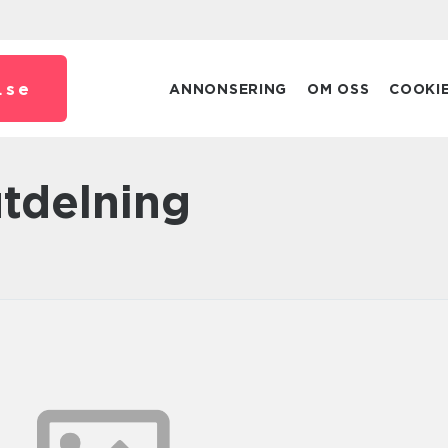
.
se
ANNONSERING
OM OSS
COOKI
utdelning