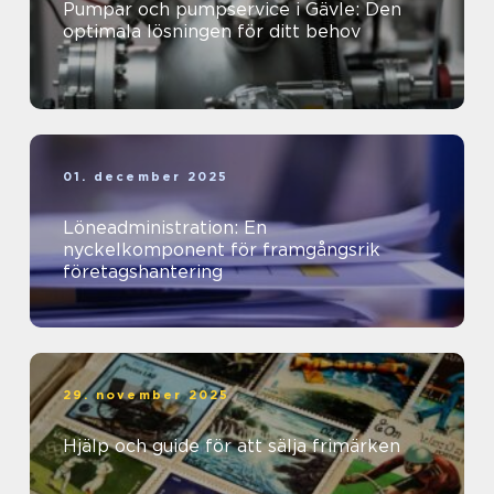
Pumpar och pumpservice i Gävle: Den
optimala lösningen för ditt behov
01. december 2025
Löneadministration: En
nyckelkomponent för framgångsrik
företagshantering
29. november 2025
Hjälp och guide för att sälja frimärken