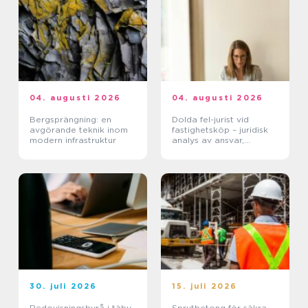
04. augusti 2026
04. augusti 2026
Bergsprängning: en
Dolda fel-jurist vid
avgörande teknik inom
fastighetsköp – juridisk
modern infrastruktur
analys av ansvar,
beviskrav och hur tvister
hanteras i praktiken
30. juli 2026
15. juli 2026
Redovisningsbyrå i täby
Sprutbetong för säkra