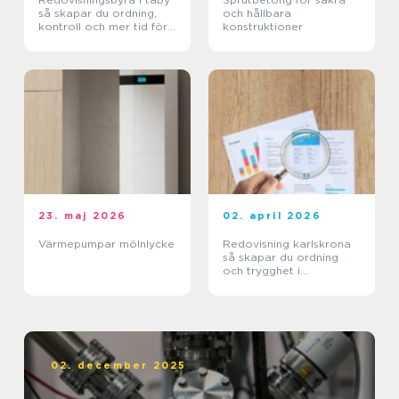
så skapar du ordning,
och hållbara
kontroll och mer tid för
konstruktioner
kärnverksamheten
23. maj 2026
02. april 2026
Värmepumpar mölnlycke
Redovisning karlskrona
så skapar du ordning
och trygghet i
företagets ekonomi
02. december 2025