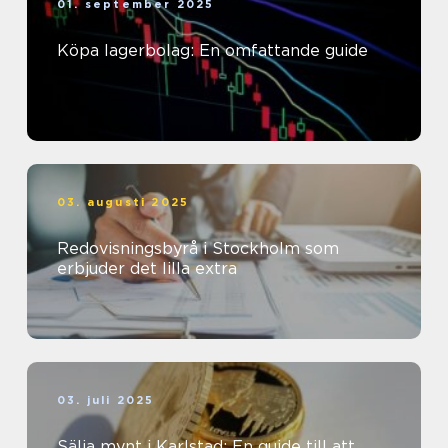
01. september 2025
Köpa lagerbolag: En omfattande guide
03. augusti 2025
Redovisningsbyrå i Stockholm som
erbjuder det lilla extra
03. juli 2025
Sälja mynt i Karlstad: En guide till att