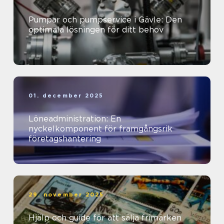
Pumpar och pumpservice i Gävle: Den
optimala lösningen för ditt behov
01. december 2025
Löneadministration: En
nyckelkomponent för framgångsrik
företagshantering
29. november 2025
Hjälp och guide för att sälja frimärken