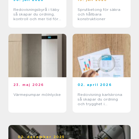
Redovisningsbyrå i täby
Sprutbetong för säkra
så skapar du ordning,
och hållbara
kontroll och mer tid för
konstruktioner
kärnverksamheten
23. maj 2026
02. april 2026
Värmepumpar mölnlycke
Redovisning karlskrona
så skapar du ordning
och trygghet i
företagets ekonomi
02. december 2025