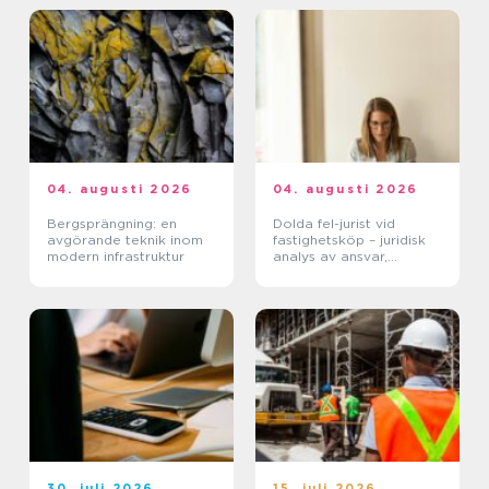
04. augusti 2026
04. augusti 2026
Bergsprängning: en
Dolda fel-jurist vid
avgörande teknik inom
fastighetsköp – juridisk
modern infrastruktur
analys av ansvar,
beviskrav och hur tvister
hanteras i praktiken
30. juli 2026
15. juli 2026