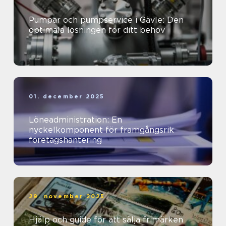
Pumpar och pumpservice i Gävle: Den
optimala lösningen för ditt behov
01. december 2025
Löneadministration: En
nyckelkomponent för framgångsrik
företagshantering
29. november 2025
Hjälp och guide för att sälja frimärken