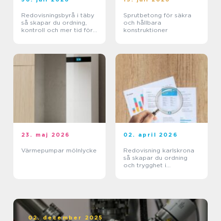
Redovisningsbyrå i täby
Sprutbetong för säkra
så skapar du ordning,
och hållbara
kontroll och mer tid för
konstruktioner
kärnverksamheten
23. maj 2026
02. april 2026
Värmepumpar mölnlycke
Redovisning karlskrona
så skapar du ordning
och trygghet i
företagets ekonomi
02. december 2025