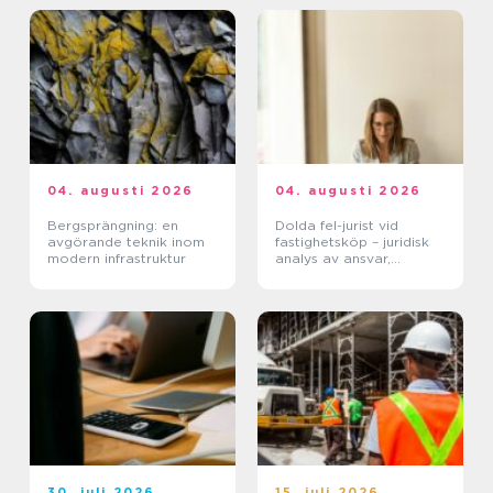
04. augusti 2026
04. augusti 2026
Bergsprängning: en
Dolda fel-jurist vid
avgörande teknik inom
fastighetsköp – juridisk
modern infrastruktur
analys av ansvar,
beviskrav och hur tvister
hanteras i praktiken
30. juli 2026
15. juli 2026