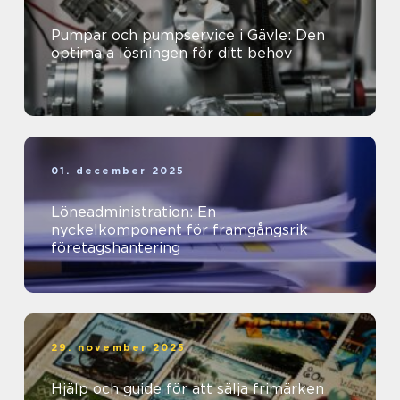
Pumpar och pumpservice i Gävle: Den
optimala lösningen för ditt behov
01. december 2025
Löneadministration: En
nyckelkomponent för framgångsrik
företagshantering
29. november 2025
Hjälp och guide för att sälja frimärken