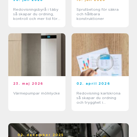
Redovisningsbyrå i täby
Sprutbetong för säkra
så skapar du ordning,
och hållbara
kontroll och mer tid för
konstruktioner
kärnverksamheten
23. maj 2026
02. april 2026
Värmepumpar mölnlycke
Redovisning karlskrona
så skapar du ordning
och trygghet i
företagets ekonomi
02. december 2025