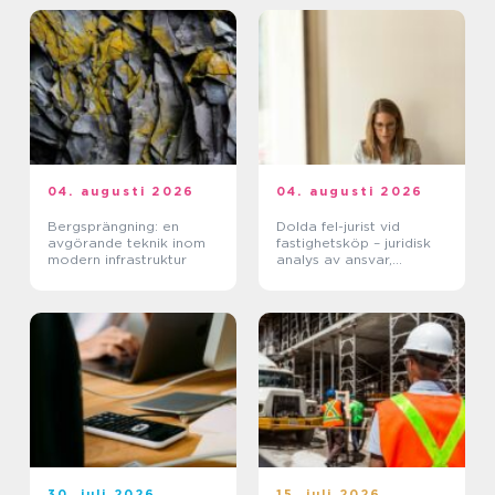
04. augusti 2026
04. augusti 2026
Bergsprängning: en
Dolda fel-jurist vid
avgörande teknik inom
fastighetsköp – juridisk
modern infrastruktur
analys av ansvar,
beviskrav och hur tvister
hanteras i praktiken
30. juli 2026
15. juli 2026