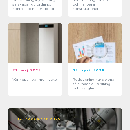
så skapar du ordning,
och hållbara
kontroll och mer tid för
konstruktioner
kärnverksamheten
23. maj 2026
02. april 2026
Värmepumpar mölnlycke
Redovisning karlskrona
så skapar du ordning
och trygghet i
företagets ekonomi
02. december 2025