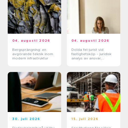
04. augusti 2026
04. augusti 2026
Bergsprängning: en
Dolda fel-jurist vid
avgörande teknik inom
fastighetsköp – juridisk
modern infrastruktur
analys av ansvar,
beviskrav och hur tvister
hanteras i praktiken
30. juli 2026
15. juli 2026
Redovisningsbyrå i täby
Sprutbetong för säkra