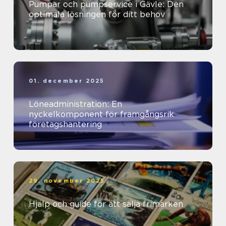
Pumpar och pumpservice i Gävle: Den
optimala lösningen för ditt behov
01. december 2025
Löneadministration: En
nyckelkomponent för framgångsrik
företagshantering
29. november 2025
Hjälp och guide för att sälja frimärken