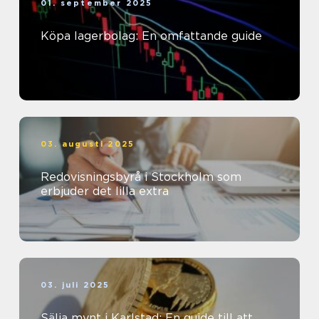
01. september 2025
Köpa lagerbolag: En omfattande guide
03. augusti 2025
Redovisningsbyrå i Stockholm som
erbjuder det lilla extra
03. juli 2025
Sälja mynt i Karlstad: En guide till att