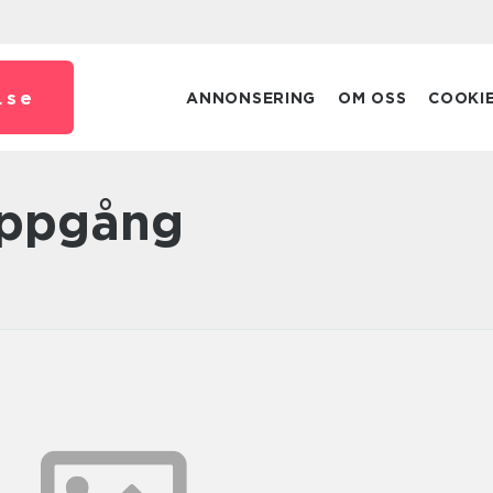
.
se
ANNONSERING
OM OSS
COOKI
 uppgång