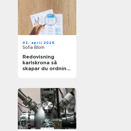
02. april 2026
Sofia Blom
Redovisning
karlskrona så
skapar du ordning
och trygghet i
företagets
ekonomi