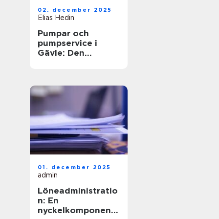
02. december 2025
Elias Hedin
Pumpar och
pumpservice i
Gävle: Den
optimala
lösningen för ditt
behov
01. december 2025
admin
Löneadministratio
n: En
nyckelkomponent