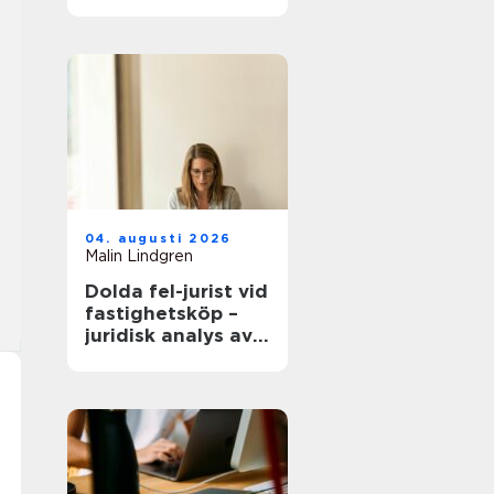
modern
infrastruktur
04. augusti 2026
Malin Lindgren
Dolda fel-jurist vid
fastighetsköp –
juridisk analys av
ansvar, beviskrav
och hur tvister
hanteras i
praktiken