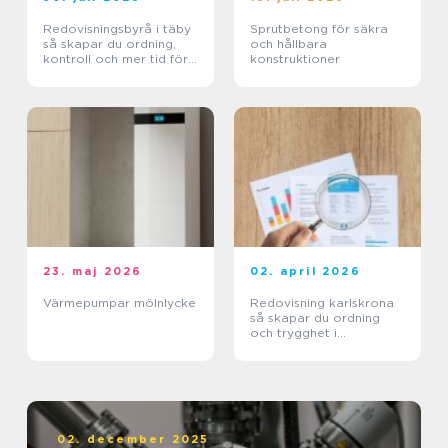
Redovisningsbyrå i täby
Sprutbetong för säkra
så skapar du ordning,
och hållbara
kontroll och mer tid för
konstruktioner
kärnverksamheten
23. maj 2026
02. april 2026
Värmepumpar mölnlycke
Redovisning karlskrona
så skapar du ordning
och trygghet i
företagets ekonomi
02. december 2025