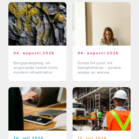
04. augusti 2026
04. augusti 2026
Bergsprängning: en
Dolda fel-jurist vid
avgörande teknik inom
fastighetsköp – juridisk
modern infrastruktur
analys av ansvar,
beviskrav och hur tvister
hanteras i praktiken
30. juli 2026
15. juli 2026