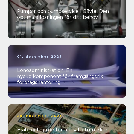
Pumpar och pumpservice i Gävle: Den
optimala lösningen för ditt behov
01. december 2025
Löneadministration: En
nyckelkomponent för framgångsrik
företagshantering
29. november 2025
Hjälp och guide för att sälja frimärken