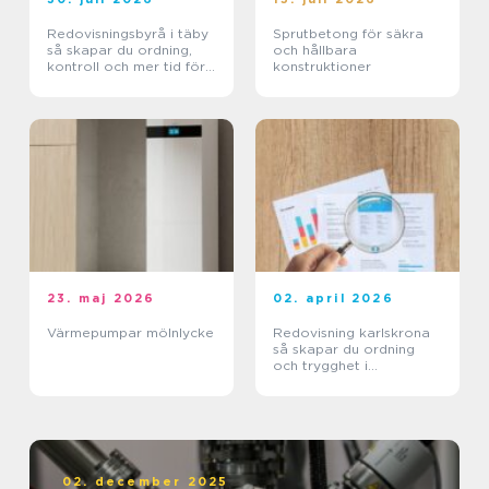
Redovisningsbyrå i täby
Sprutbetong för säkra
så skapar du ordning,
och hållbara
kontroll och mer tid för
konstruktioner
kärnverksamheten
23. maj 2026
02. april 2026
Värmepumpar mölnlycke
Redovisning karlskrona
så skapar du ordning
och trygghet i
företagets ekonomi
02. december 2025