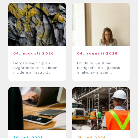
04. augusti 2026
04. augusti 2026
Bergsprängning: en
Dolda fel-jurist vid
avgörande teknik inom
fastighetsköp – juridisk
modern infrastruktur
analys av ansvar,
beviskrav och hur tvister
hanteras i praktiken
30. juli 2026
15. juli 2026