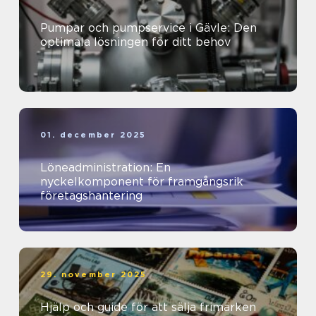
Pumpar och pumpservice i Gävle: Den
optimala lösningen för ditt behov
01. december 2025
Löneadministration: En
nyckelkomponent för framgångsrik
företagshantering
29. november 2025
Hjälp och guide för att sälja frimärken