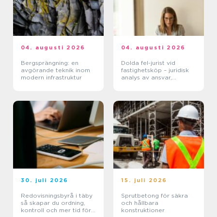
04. augusti 2026
04. augusti 2026
Bergsprängning: en
Dolda fel-jurist vid
avgörande teknik inom
fastighetsköp – juridisk
modern infrastruktur
analys av ansvar,
beviskrav och hur tvister
hanteras i praktiken
30. juli 2026
15. juli 2026
Redovisningsbyrå i täby
Sprutbetong för säkra
så skapar du ordning,
och hållbara
kontroll och mer tid för
konstruktioner