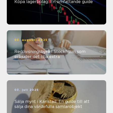
Köpa lagerbolag: En omfattande guide
03. augusti 2025
Redovisningsbyrå i Stockholm som
erbjuder det lilla extra
03. juli 2025
Sälja mynt i Karlstad: En guide till att
sälja dina värdefulla samlarobjekt