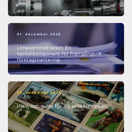
01. december 2025
Löneadministration: En
nyckelkomponent för framgångsrik
företagshantering
29. november 2025
Hjälp och guide för att sälja frimärken