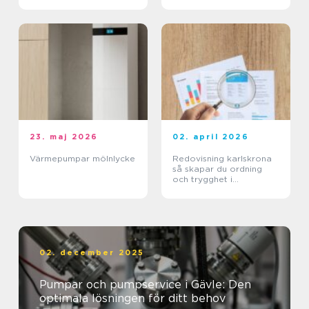
kärnverksamheten
23. maj 2026
02. april 2026
Värmepumpar mölnlycke
Redovisning karlskrona
så skapar du ordning
och trygghet i
företagets ekonomi
02. december 2025
Pumpar och pumpservice i Gävle: Den
optimala lösningen för ditt behov