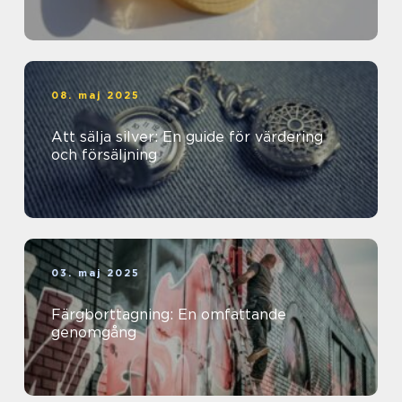
08. maj 2025
Att sälja silver: En guide för värdering
och försäljning
03. maj 2025
Färgborttagning: En omfattande
genomgång