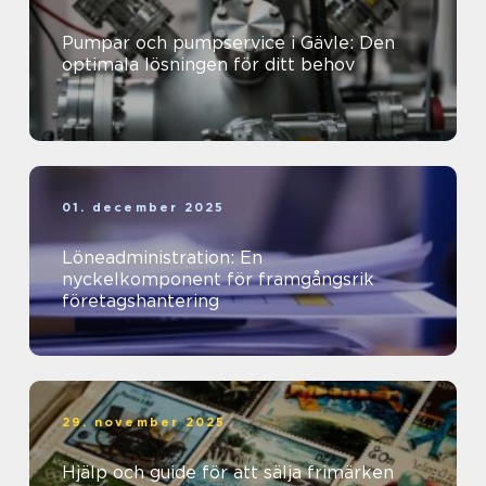
Pumpar och pumpservice i Gävle: Den
optimala lösningen för ditt behov
01. december 2025
Löneadministration: En
nyckelkomponent för framgångsrik
företagshantering
29. november 2025
Hjälp och guide för att sälja frimärken