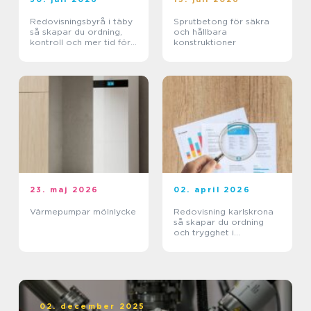
Redovisningsbyrå i täby
Sprutbetong för säkra
så skapar du ordning,
och hållbara
kontroll och mer tid för
konstruktioner
kärnverksamheten
23. maj 2026
02. april 2026
Värmepumpar mölnlycke
Redovisning karlskrona
så skapar du ordning
och trygghet i
företagets ekonomi
02. december 2025