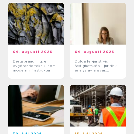
04. augusti 2026
04. augusti 2026
Bergsprängning: en
Dolda fel-jurist vid
avgörande teknik inom
fastighetsköp – juridisk
modern infrastruktur
analys av ansvar,
beviskrav och hur tvister
hanteras i praktiken
30. juli 2026
15. juli 2026