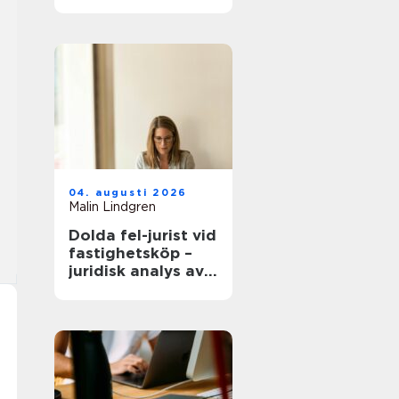
modern
infrastruktur
04. augusti 2026
Malin Lindgren
Dolda fel-jurist vid
fastighetsköp –
juridisk analys av
ansvar, beviskrav
och hur tvister
hanteras i
praktiken