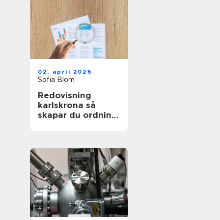
02. april 2026
Sofia Blom
Redovisning
karlskrona så
skapar du ordning
och trygghet i
företagets
ekonomi