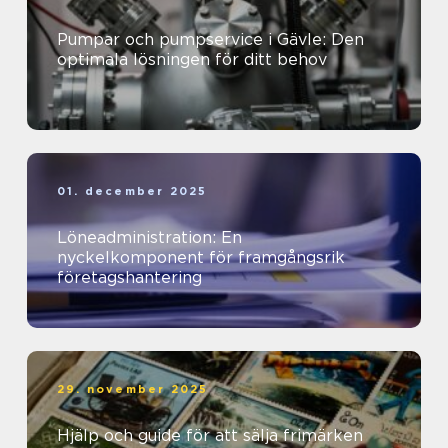
Pumpar och pumpservice i Gävle: Den
optimala lösningen för ditt behov
01. december 2025
Löneadministration: En
nyckelkomponent för framgångsrik
företagshantering
29. november 2025
Hjälp och guide för att sälja frimärken