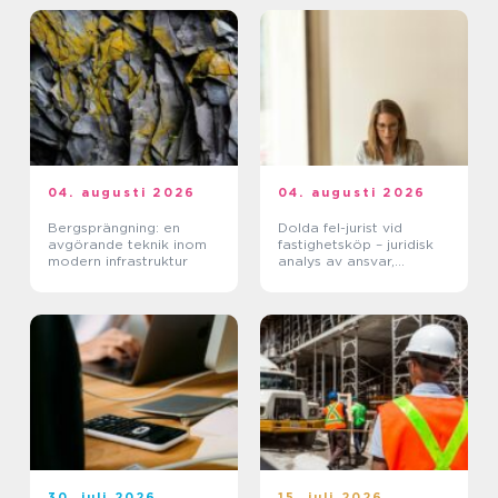
04. augusti 2026
04. augusti 2026
Bergsprängning: en
Dolda fel-jurist vid
avgörande teknik inom
fastighetsköp – juridisk
modern infrastruktur
analys av ansvar,
beviskrav och hur tvister
hanteras i praktiken
30. juli 2026
15. juli 2026