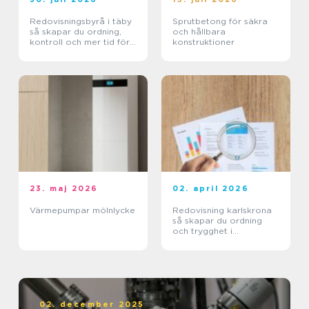
Redovisningsbyrå i täby
Sprutbetong för säkra
så skapar du ordning,
och hållbara
kontroll och mer tid för
konstruktioner
kärnverksamheten
23. maj 2026
02. april 2026
Värmepumpar mölnlycke
Redovisning karlskrona
så skapar du ordning
och trygghet i
företagets ekonomi
02. december 2025